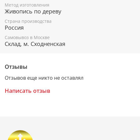
Метод изготовления
Гарантия подлинности
Живопись по дереву
К каждому живописному образу прикладывается
Страна производства
Россия
номерное свидетельство, в котором подробно
расписана вся информация об иконе:
Самовывоз в Москве
Склад, м. Сходненская
Имя художника,
Материалы, из которых она изготовлена,
Гарантия соответствия канонам Православной
Церкви.
Отзывы
Отзывов еще никто не оставлял
Подарочная упаковка
Написать отзыв
Каждая икона размещается в красивой деревянной
шкатулке из натурального дерева с откидной
крышкой и замочком.
Очень удобно для особого подарка!