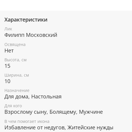
Характеристики
При окончательном оформлении образа
использовались специальные фронтажные грунты,
Лик
выравнивающие лаки и темперные краски. Венец и
Филипп Московский
поля иконы вручную украшены рельефным
орнаментом и натуральным жемчугом или
Освящена
полудрагоценными камнями.
Нет
Высота, см
15
В чем помогает икона Святитель
Ширина, см
Филипп, митрополит Московский
10
Охраняет и защищает от зла мужчин, носящих
Назначение
имя Филипп.
Для дома, Настольная
Укрепление веры.
Для кого
Исцеление телесных и душевных недугов.
Взрослому сыну, Болящему, Мужчине
Помощь в принятии правильного решения.
Обретение душевного спокойствия.
В чем помогает икона
Избавление от недугов, Житейские нужды