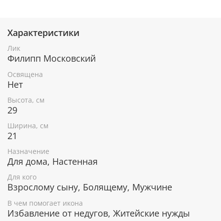
Характеристики
При окончательном оформлении образа
использовались специальные фронтажные грунты,
Лик
выравнивающие лаки и темперные краски. Венец и
Филипп Московский
поля иконы вручную украшены рельефным
орнаментом и натуральным жемчугом или
Освящена
полудрагоценными камнями.
Нет
Высота, см
29
В чем помогает икона Святитель
Ширина, см
Филипп, митрополит Московский
21
Охраняет и защищает от зла мужчин, носящих
Назначение
имя Филипп.
Для дома, Настенная
Укрепление веры.
Для кого
Исцеление телесных и душевных недугов.
Взрослому сыну, Болящему, Мужчине
Помощь в принятии правильного решения.
Обретение душевного спокойствия.
В чем помогает икона
Избавление от недугов, Житейские нужды