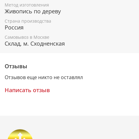
Метод изготовления
Гарантия подлинности
Живопись по дереву
К каждому живописному образу прикладывается
Страна производства
Россия
номерное свидетельство, в котором подробно
расписана вся информация об иконе:
Самовывоз в Москве
Склад, м. Сходненская
Имя художника,
Материалы, из которых она изготовлена,
Гарантия соответствия канонам Православной
Церкви.
Отзывы
Отзывов еще никто не оставлял
Подарочная упаковка
Написать отзыв
Каждая икона размещается в красивой деревянной
шкатулке из натурального дерева с откидной
крышкой и замочком.
Очень удобно для особого подарка!