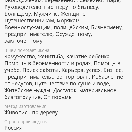
Молодоженам, Беременной, Семейной паре,
Спасает от плена и даже от смерти.
Руководителю, партнеру по бизнесу,
Помогает невинно осужденным, находящимся
Болящему, Мужчине, Женщине,
в заключении.
Путешественникам, морякам,
Военнослужащим, полицейским, Бизнесмену,
предпринимателю, Осужденному,
Гарантия подлинности
заключенному
К каждому живописному образу прикладывается
В чем помогает икона
номерное свидетельство, в котором подробно
Замужество, женитьба, Зачатие ребенка,
расписана вся информация об иконе:
Помощь в беременности и родах, Помощь в
учебе, Поиск работы, Карьера, успех, Бизнес,
Имя художника,
предпринимательство, торговля, Избавление
Материалы, из которых она изготовлена,
от недугов, Путешествие по суше и воде,
Гарантия соответствия канонам Православной
Церкви.
Житейские нужды, Достаток, материальное
благополучие, От тюрьмы
Метод изготовления
Подарочная упаковка
Живопись по дереву
Страна производства
Каждая икона размещается в красивой деревянной
Россия
шкатулке из натурального дерева с откидной