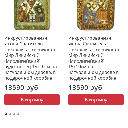
напрасной смерти.
Икона выполнена на натуральной деревянной
доске, изготовленной из массива мореного дуба.
Образ откопирован с авторского списка методом.
получившим одобрение русской православной
церкви. При окончательном оформлении образа
Инкрустированная
Инкрустированная
исользовались специальные фронтажные грунты,
Икона Святитель
икона Святитель
выравнивающие лаки и темперные краски. Венец и
Николай, архиепископ
Николай, архиепископ
поля иконы вручную украшены рельефным
Мир Ликийский
Мир Ликийский
орнаментом и натуральным жемчугом.
(Мирликийский),
(Мирликийский)
К каждой иконе прилагается номерное
чудотворец 15х10см на
15х10см на
свидетельство с полной информацией о ней. Каждая
натуральном дереве, в
натуральном дереве в
икона поставляется в подарочной шкатулке.
подарочной коробке
подарочной коробке
13590 руб
13590 руб
Икона - лучший подарок, потому что, даря
икону, мы выражаем человеку высшую степень
христианской любви – пожелание спасения
В корзину
В корзину
души.