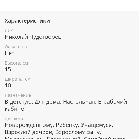
Характеристики
При окончательном оформлении образа
использовались специальные фронтажные грунты,
Лик
выравнивающие лаки и темперные краски. Венец и
Николай Чудотворец
поля иконы вручную украшены рельефным
орнаментом и натуральным жемчугом или
Освящена
полудрагоценными камнями.
Нет
Высота, см
15
В чем помогает икона святителя
Ширина, см
Николая Чудотворца
10
От различных болезней.
Назначение
Оберегает путешественников и моряков.
В детскую, Для дома, Настольная, В рабочий
Защищает детей, особенно благосклонно
кабинет
откликается на молитвы матерей о своих детях.
Для кого
Поиск своей второй половинки, молитвы о
Новорожденному, Ребенку, Учащемуся,
счастливом замужестве или женитьбе.
Взрослой дочери, Взрослому сыну,
Примирение враждующих, покровитель
воинства.