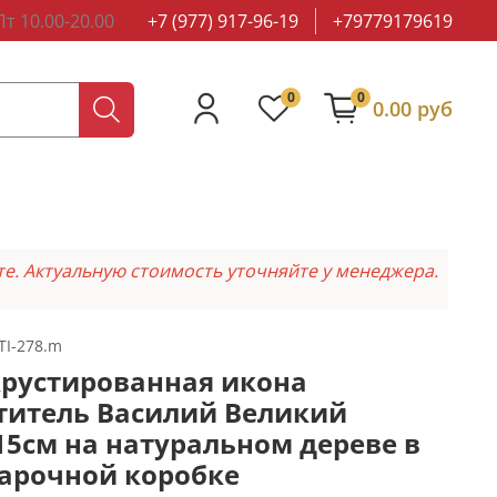
т 10.00-20.00
+7 (977) 917-96-19
+79779179619
0
0
0.00 руб
те. Актуальную стоимость уточняйте у менеджера.
TI-278.m
рустированная икона
титель Василий Великий
15см на натуральном дереве в
арочной коробке