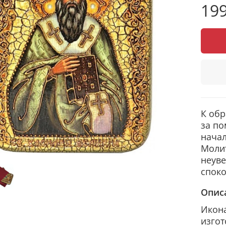
199
К обр
за по
начал
Молит
неуве
споко
Опис
Икона
изгот