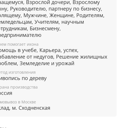
чащемуся, Взрослой дочери, Взрослому
покойствия.
ыну, Руководителю, партнеру по бизнесу,
Помощь в стремлении к новым знаниям,
олящему, Мужчине, Женщине, Родителям,
чебе.
емледельцам, Учителям, научным
окровитель просветителей, учителей.
отрудникам, Бизнесмену,
ащита от недоброжелателей и врагов на
редпринимателю
аботе.
сцеление от болезней.
чем помогает икона
оддержка в строительстве дома и
омощь в учебе, Карьера, успех,
риобретении жилья, переезде в новый дом.
збавление от недугов, Решение жилищных
збавление от гонений и несправедливости со
роблем, Земледелие и урожай
тороны начальства.
тод изготовления
окровитель монахов, музыкантов и
ивопись по дереву
адоводов.
рана производства
омощь в земледелии, дарование богатого
оссия
рожая.
омощь в начале нового дела, открытии
мовывоз в Москве
клад, м. Сходненская
изнеса или предприятия.