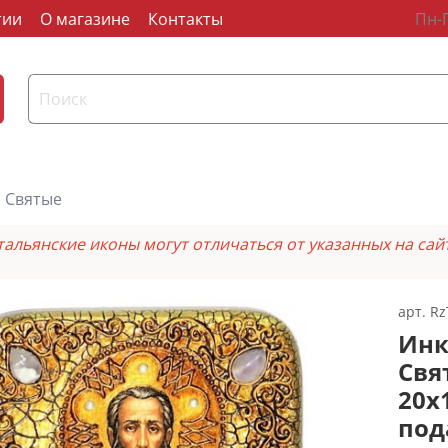
тии
О магазине
Контакты
Пн-П
Святые
тальянские иконы могут отличаться от указанных на сай
арт.
Rz
Инк
Свя
20х
под