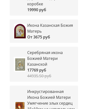
коробке
19990 руб
Икона Казанская Божия
Матерь
От
3675 руб
Серебряная икона
Божией Матери
Казанской
17769 руб
44935.50 руб
Инкрустированная
Икона Божией Матери
Умягчение злых сердец
15х10см на натуральном