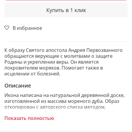
Купить в 1 клик
В избранное
К образу Святого апостола Андрея Первозванного
обращаются верующие с молитвами о защите
Родины и укреплении веры. Он является
покровителем моряков. Помогает также в
исцелении от болезней.
Описание
Икона написана на натуральной деревянной доске,
изготовленной из массива мореного дуба. Образ
откопирован с авторского списка методом,
получившим одобрение русской православной
Показать полностью
церкви.