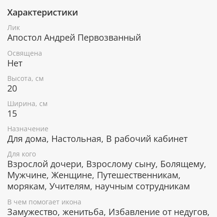
Характеристики
При окончательном оформлении образа
использовались специальные фронтажные грунты,
Лик
выравнивающие лаки и темперные краски. Венец и
Апостол Андрей Первозванный
поля иконы вручную украшены рельефным
орнаментом и натуральным жемчугом или
Освящена
полудрагоценными камнями.
Нет
Высота, см
20
В чем помогает икона Святой апостол
Ширина, см
Андрей Первозванный
15
Обращение в христианскую веру.
Назначение
Защита Отечества от врагов.
Для дома, Настольная, В рабочий кабинет
Покровитель моряков, морского флота.
Для кого
Покровитель учителей иностранных языков и
Взрослой дочери, Взрослому сыну, Болящему,
переводчиков.
Мужчине, Женщине, Путешественникам,
Счастливое замужество.
морякам, Учителям, научным сотрудникам
Исцеление от физических недугов.
В чем помогает икона
Замужество, женитьба, Избавление от недугов,