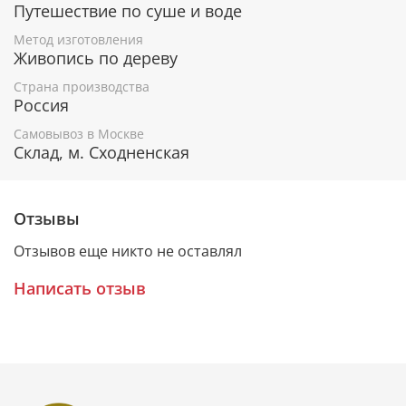
Гарантия подлинности
Путешествие по суше и воде
Метод изготовления
К каждому живописному образу прикладывается
Живопись по дереву
номерное свидетельство, в котором подробно
расписана вся информация об иконе:
Страна производства
Россия
Имя художника,
Материалы, из которых она изготовлена,
Самовывоз в Москве
Гарантия соответствия канонам Православной
Склад, м. Сходненская
Церкви.
Отзывы
Подарочная упаковка
Отзывов еще никто не оставлял
Каждая икона размещается в красивой деревянной
шкатулке из натурального дерева с откидной
Написать отзыв
крышкой и замочком.
Очень удобно для особого подарка!