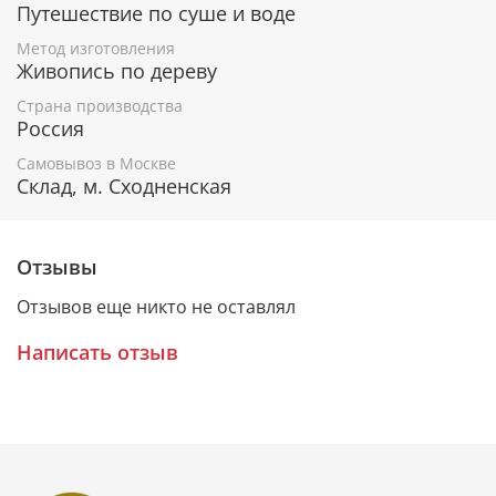
Гарантия подлинности
Путешествие по суше и воде
Метод изготовления
К каждому живописному образу прикладывается
Живопись по дереву
номерное свидетельство, в котором подробно
расписана вся информация об иконе:
Страна производства
Россия
Имя художника,
Материалы, из которых она изготовлена,
Самовывоз в Москве
Гарантия соответствия канонам Православной
Склад, м. Сходненская
Церкви.
Отзывы
Подарочная упаковка
Отзывов еще никто не оставлял
Каждая икона размещается в красивой деревянной
шкатулке из натурального дерева с откидной
Написать отзыв
крышкой и замочком.
Очень удобно для особого подарка!