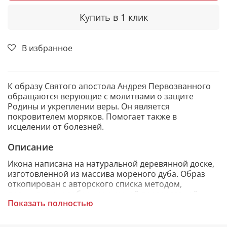
Купить в 1 клик
В избранное
К образу Святого апостола Андрея Первозванного
обращаются верующие с молитвами о защите
Родины и укреплении веры. Он является
покровителем моряков. Помогает также в
исцелении от болезней.
Описание
Икона написана на натуральной деревянной доске,
изготовленной из массива мореного дуба. Образ
откопирован с авторского списка методом,
получившим одобрение русской православной
Показать полностью
церкви.