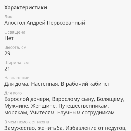
Характеристики
При окончательном оформлении образа
использовались специальные фронтажные грунты,
Лик
выравнивающие лаки и темперные краски. Венец и
Апостол Андрей Первозванный
поля иконы вручную украшены рельефным
орнаментом и натуральным жемчугом или
Освящена
полудрагоценными камнями.
Нет
Высота, см
29
В чем помогает икона Святой апостол
Ширина, см
Андрей Первозванный
21
Обращение в христианскую веру.
Назначение
Защита Отечества от врагов.
Для дома, Настенная, В рабочий кабинет
Покровитель моряков, морского флота.
Для кого
Покровитель учителей иностранных языков и
Взрослой дочери, Взрослому сыну, Болящему,
переводчиков.
Мужчине, Женщине, Путешественникам,
Счастливое замужество.
морякам, Учителям, научным сотрудникам
Исцеление от физических недугов.
В чем помогает икона
Замужество, женитьба, Избавление от недугов,