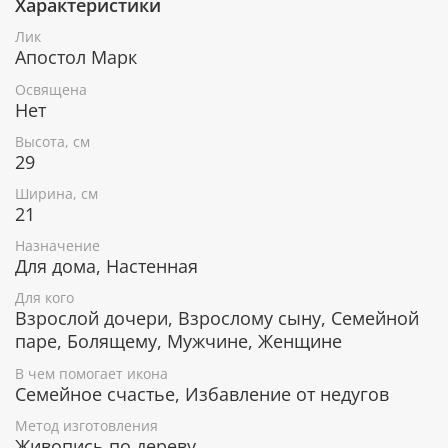
Характеристики
При окончательном оформлении образа
использовались специальные фронтажные грунты,
Лик
выравнивающие лаки и темперные краски. Венец и
Апостол Марк
поля иконы вручную украшены рельефным
орнаментом и натуральным жемчугом или
Освящена
полудрагоценными камнями.
Нет
Высота, см
29
В чем помогает икона Святой апостол
Ширина, см
и евангелист Марк
21
Исцеление от физических недугов.
Назначение
Заживление душевных ран.
Для дома, Настенная
Сохранение брака и былых чувств между
Для кого
супругами.
Взрослой дочери, Взрослому сыну, Семейной
Защита семьи от вмешательства недобрых
паре, Болящему, Мужчине, Женщине
людей.
В чем помогает икона
Семейное счастье, Избавление от недугов
Гарантия подлинности
Метод изготовления
Живопись по дереву