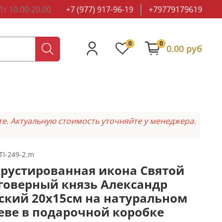
т 10.00-20.00
+7 (977) 917-96-19
+79779179619
0
0
0.00 руб
те. Актуальную стоимость уточняйте у менеджера.
TI-249-2.m
рустированная икона Святой
говерный князь Александр
ский 20х15см на натуральном
еве в подарочной коробке