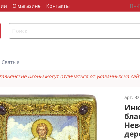
тии
О магазине
Контакты
Пн-П
Святые
тальянские иконы могут отличаться от указанных на сай
арт.
Rz
Инк
бла
Нев
дер