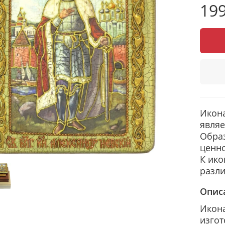
199
Икона
являе
Обра
ценно
К ико
разл
Опис
Икона
изгот