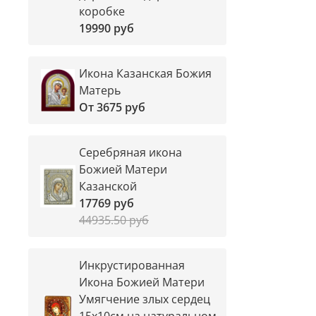
коробке
19990 руб
Икона Казанская Божия
Матерь
От
3675 руб
Серебряная икона
Божией Матери
Казанской
17769 руб
44935.50 руб
Инкрустированная
Икона Божией Матери
Умягчение злых сердец
15х10см на натуральном