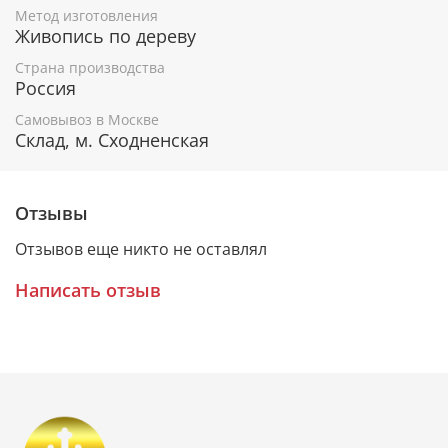
Метод изготовления
Живопись по дереву
Гарантия подлинности
Страна производства
Россия
К каждому живописному образу прикладывается
Самовывоз в Москве
номерное свидетельство, в котором подробно
Склад, м. Сходненская
расписана вся информация об иконе:
Имя художника,
Материалы, из которых она изготовлена,
Отзывы
Гарантия соответствия канонам Православной
Церкви.
Отзывов еще никто не оставлял
Написать отзыв
Подарочная упаковка
Каждая икона размещается в красивой деревянной
шкатулке из натурального дерева с откидной
крышкой и замочком.
Очень удобно для особого подарка!