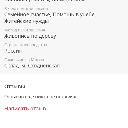
Помогает вернуть заблудших на праведный
В чем помогает икона
путь.
Семейное счастье, Помощь в учебе,
Помогает обрести внутреннюю гармонию,
Житейские нужды
мудрость и любовь к окружающим.
Дает силы на обретение знаний, помогает тем,
Метод изготовления
кому тяжело дается учеба.
Живопись по дереву
Небесный покровитель мужчин, носящих имя
Вячеслав.
Страна производства
Россия
Самовывоз в Москве
Гарантия подлинности
Склад, м. Сходненская
К каждому живописному образу прикладывается
номерное свидетельство, в котором подробно
Отзывы
расписана вся информация об иконе:
Отзывов еще никто не оставлял
Имя художника,
Материалы, из которых она изготовлена,
Написать отзыв
Гарантия соответствия канонам Православной
Церкви.