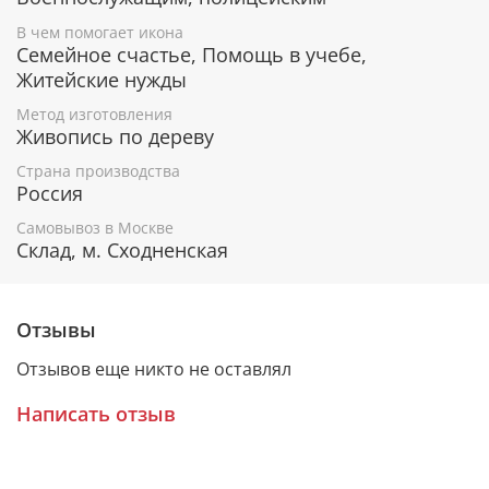
Помогает вернуть заблудших на праведный
В чем помогает икона
путь.
Семейное счастье, Помощь в учебе,
Помогает обрести внутреннюю гармонию,
Житейские нужды
мудрость и любовь к окружающим.
Дает силы на обретение знаний, помогает тем,
Метод изготовления
кому тяжело дается учеба.
Живопись по дереву
Небесный покровитель мужчин, носящих имя
Вячеслав.
Страна производства
Россия
Самовывоз в Москве
Гарантия подлинности
Склад, м. Сходненская
К каждому живописному образу прикладывается
номерное свидетельство, в котором подробно
Отзывы
расписана вся информация об иконе:
Отзывов еще никто не оставлял
Имя художника,
Материалы, из которых она изготовлена,
Написать отзыв
Гарантия соответствия канонам Православной
Церкви.