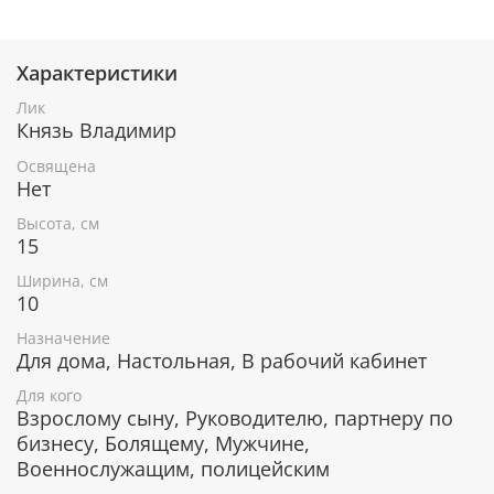
Характеристики
При окончательном оформлении образа
использовались специальные фронтажные грунты,
Лик
выравнивающие лаки и темперные краски. Венец и
Князь Владимир
поля иконы вручную украшены рельефным
орнаментом и натуральным жемчугом или
Освящена
полудрагоценными камнями.
Нет
Высота, см
15
В чем помогает икона Святой
Ширина, см
равноапостольный князь Владимир
10
Исцеление от болезней, особенно
Назначение
заболеваний глаз.
Для дома, Настольная, В рабочий кабинет
Защита Отечества от врагов.
Для кого
Помощь в решении внутренних проблем
Взрослому сыну, Руководителю, партнеру по
страны.
бизнесу, Болящему, Мужчине,
Примирение враждующих, привнесение мира
Военнослужащим, полицейским
и гармонии в отношения двух враждующих
сторон.