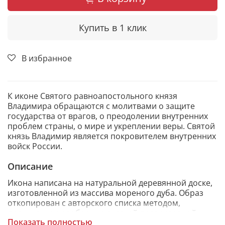
Купить в 1 клик
В избранное
К иконе Святого равноапостольного князя
Владимира обращаются с молитвами о защите
государства от врагов, о преодолении внутренних
проблем страны, о мире и укреплении веры. Святой
князь Владимир является покровителем внутренних
войск России.
Описание
Икона написана на натуральной деревянной доске,
изготовленной из массива мореного дуба. Образ
откопирован с авторского списка методом,
получившим одобрение русской православной
Показать полностью
церкви.