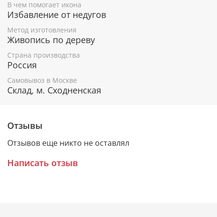
В чем помогает икона
Покровитель внутренних войск России.
Избавление от недугов
Метод изготовления
Живопись по дереву
Гарантия подлинности
Страна производства
К каждому живописному образу прикладывается
Россия
номерное свидетельство, в котором подробно
Самовывоз в Москве
расписана вся информация об иконе:
Склад, м. Сходненская
Имя художника,
Материалы, из которых она изготовлена,
Гарантия соответствия канонам Православной
Отзывы
Церкви.
Отзывов еще никто не оставлял
Написать отзыв
Подарочная упаковка
Каждая икона размещается в красивой деревянной
шкатулке из натурального дерева с откидной
крышкой и замочком.