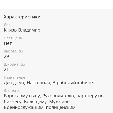
Характеристики
При окончательном оформлении образа
использовались специальные фронтажные грунты,
Лик
выравнивающие лаки и темперные краски. Венец и
Князь Владимир
поля иконы вручную украшены рельефным
орнаментом и натуральным жемчугом или
Освящена
полудрагоценными камнями.
Нет
Высота, см
29
В чем помогает икона Святой
Ширина, см
равноапостольный князь Владимир
21
Исцеление от болезней, особенно
Назначение
заболеваний глаз.
Для дома, Настенная, В рабочий кабинет
Защита Отечества от врагов.
Для кого
Помощь в решении внутренних проблем
Взрослому сыну, Руководителю, партнеру по
страны.
бизнесу, Болящему, Мужчине,
Примирение враждующих, привнесение мира
Военнослужащим, полицейским
и гармонии в отношения двух враждующих
сторон.