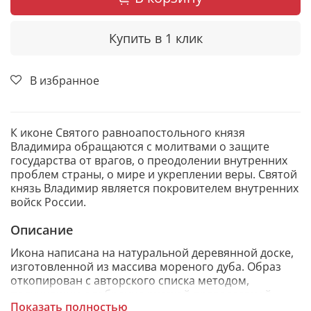
Купить в 1 клик
В избранное
К иконе Святого равноапостольного князя
Владимира обращаются с молитвами о защите
государства от врагов, о преодолении внутренних
проблем страны, о мире и укреплении веры. Святой
князь Владимир является покровителем внутренних
войск России.
Описание
Икона написана на натуральной деревянной доске,
изготовленной из массива мореного дуба. Образ
откопирован с авторского списка методом,
получившим одобрение русской православной
Показать полностью
церкви.