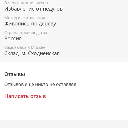
В чем помогает икона
Покровитель внутренних войск России.
Избавление от недугов
Метод изготовления
Живопись по дереву
Гарантия подлинности
Страна производства
К каждому живописному образу прикладывается
Россия
номерное свидетельство, в котором подробно
Самовывоз в Москве
расписана вся информация об иконе:
Склад, м. Сходненская
Имя художника,
Материалы, из которых она изготовлена,
Гарантия соответствия канонам Православной
Отзывы
Церкви.
Отзывов еще никто не оставлял
Написать отзыв
Подарочная упаковка
Каждая икона размещается в красивой деревянной
шкатулке из натурального дерева с откидной
крышкой и замочком.