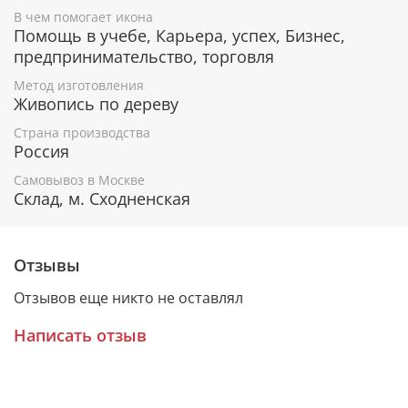
номерное свидетельство, в котором подробно
В чем помогает икона
расписана вся информация об иконе:
Помощь в учебе, Карьера, успех, Бизнес,
предпринимательство, торговля
Имя художника,
Материалы, из которых она изготовлена,
Метод изготовления
Гарантия соответствия канонам Православной
Живопись по дереву
Церкви.
Страна производства
Россия
Самовывоз в Москве
Подарочная упаковка
Склад, м. Сходненская
Каждая икона размещается в красивой деревянной
шкатулке из натурального дерева с откидной
крышкой и замочком.
Отзывы
Очень удобно для особого подарка!
Отзывов еще никто не оставлял
Написать отзыв
Образ
Родные братья Кирилл и Мефодий происходили из