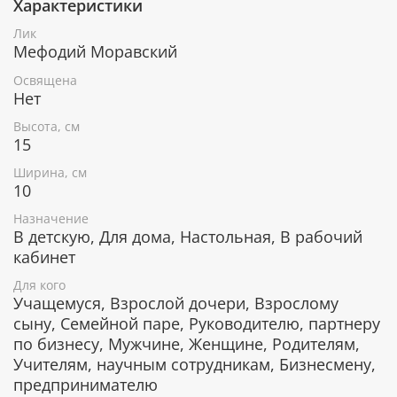
Характеристики
При окончательном оформлении образа
использовались специальные фронтажные грунты,
Лик
выравнивающие лаки и темперные краски. Венец и
Мефодий Моравский
поля иконы вручную украшены рельефным
орнаментом и натуральным жемчугом или
Освящена
полудрагоценными камнями.
Нет
Высота, см
15
В чем помогает икона Святой
Ширина, см
равноапостольный Мефодий
10
Моравский
Назначение
В детскую, Для дома, Настольная, В рабочий
Прибавление ума, помощь в приобретении
новых знаний, профессий и навыков.
кабинет
Помощь в ведении собственного дела.
Для кого
Защита от лженаук и ереси.
Учащемуся, Взрослой дочери, Взрослому
сыну, Семейной паре, Руководителю, партнеру
по бизнесу, Мужчине, Женщине, Родителям,
Гарантия подлинности
Учителям, научным сотрудникам, Бизнесмену,
предпринимателю
К каждому живописному образу прикладывается