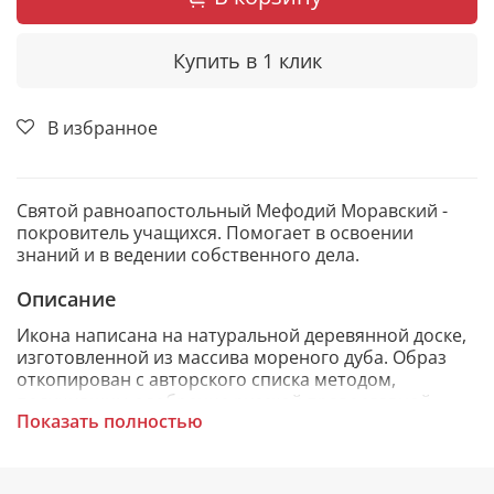
Купить в 1 клик
В избранное
Святой равноапостольный Мефодий Моравский -
покровитель учащихся. Помогает в освоении
знаний и в ведении собственного дела.
Описание
Икона написана на натуральной деревянной доске,
изготовленной из массива мореного дуба. Образ
откопирован с авторского списка методом,
получившим одобрение русской православной
Показать полностью
церкви.