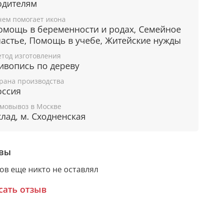
одителям
ащита семьи, сохранение мира и гармонии в
оме.
чем помогает икона
збавление от семейных проблем.
омощь в беременности и родах, Семейное
лагополучие детей и близких.
частье, Помощь в учебе, Житейские нужды
Взаимопонимание между поколениями.
тод изготовления
ождение здорового потомства.
ивопись по дереву
Помощь в сложных жизненных
рана производства
бстоятельствах.
оссия
Помощь в учебе.
збавление от негативных мыслей, прощение
мовывоз в Москве
клад, м. Сходненская
прегрешений.
ащита Родины от врагов, сохранение мира.
вы
рантия подлинности
ов еще никто не оставлял
сать отзыв
дому живописному образу прикладывается
ное свидетельство, в котором подробно
сана вся информация об иконе: