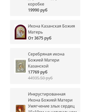
коробке
19990 руб
Икона Казанская Божия
Матерь
От
3675 руб
Серебряная икона
Божией Матери
Казанской
17769 руб
44935.50 руб
Инкрустированная
Икона Божией Матери
Умягчение злых сердец
15х10см на натуральном