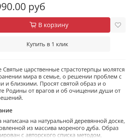
90.00 руб
В корзину
Купить в 1 клик
 Святые царственные страстотерпцы молятся
ранении мира в семье, о решении проблем с
и и близкими. Просят святой образ и о
е Родины от врагов и об очищении души от
решений.
ание
 написана на натуральной деревянной доске,
овленной из массива мореного дуба. Образ
ирован с авторского списка методом,