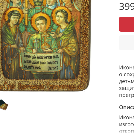
399
Иконе
о сох
детьм
защит
прег
Опис
Икона
изгот
откоп