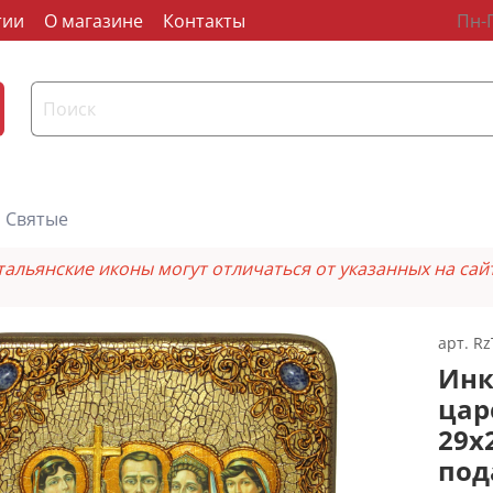
тии
О магазине
Контакты
Пн-П
Святые
тальянские иконы могут отличаться от указанных на сай
арт.
Rz
Инк
цар
29х
под