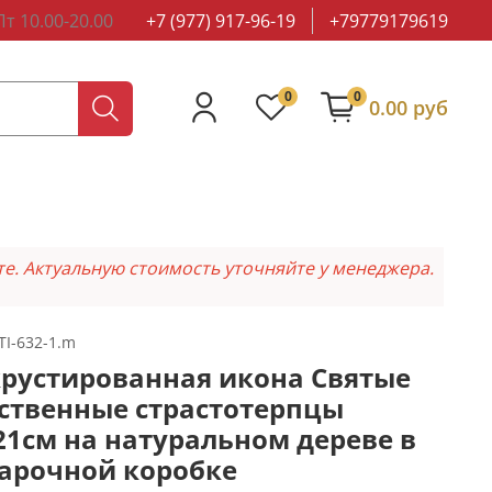
т 10.00-20.00
+7 (977) 917-96-19
+79779179619
0
0
0.00 руб
те. Актуальную стоимость уточняйте у менеджера.
TI-632-1.m
рустированная икона Святые
ственные страстотерпцы
21см на натуральном дереве в
арочной коробке