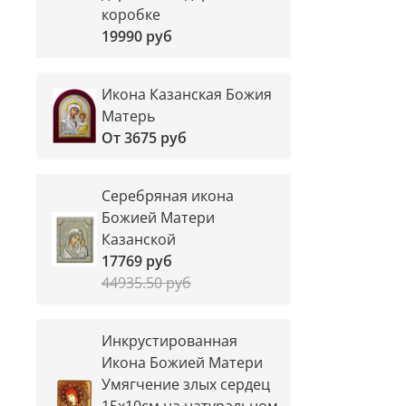
коробке
19990 руб
Икона Казанская Божия
Матерь
От
3675 руб
Серебряная икона
Божией Матери
Казанской
17769 руб
44935.50 руб
Инкрустированная
Икона Божией Матери
Умягчение злых сердец
15х10см на натуральном