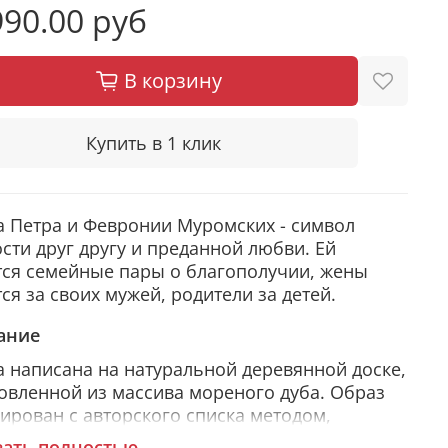
90.00 руб
В корзину
Купить в 1 клик
 Петра и Февронии Муромских - символ
сти друг другу и преданной любви. Ей
ся семейные пары о благополучии, жены
ся за своих мужей, родители за детей.
ание
 написана на натуральной деревянной доске,
овленной из массива мореного дуба. Образ
ирован с авторского списка методом,
чившим одобрение русской православной
зать полностью