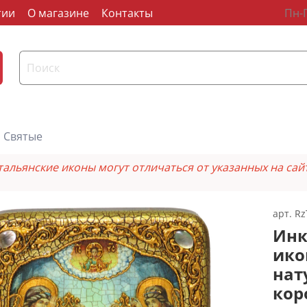
тии
О магазине
Контакты
Пн-П
Святые
тальянские иконы могут отличаться от указанных на сай
арт.
Rz
Инк
ико
нат
кор