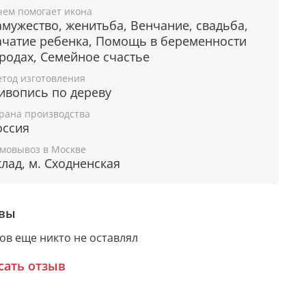
лагословение на брак и укрепление
чем помогает икона
емейных уз.
амужество, женитьба, Венчание, свадьба,
частье в браке и мир в семье.
ачатие ребенка, Помощь в беременности
 родах, Семейное счастье
тод изготовления
рантия подлинности
ивопись по дереву
рана производства
дому живописному образу прикладывается
оссия
ное свидетельство, в котором подробно
мовывоз в Москве
сана вся информация об иконе:
клад, м. Сходненская
мя художника,
атериалы, из которых она изготовлена,
вы
арантия соответствия канонам Православной
еркви.
ов еще никто не оставлял
сать отзыв
дарочная упаковка