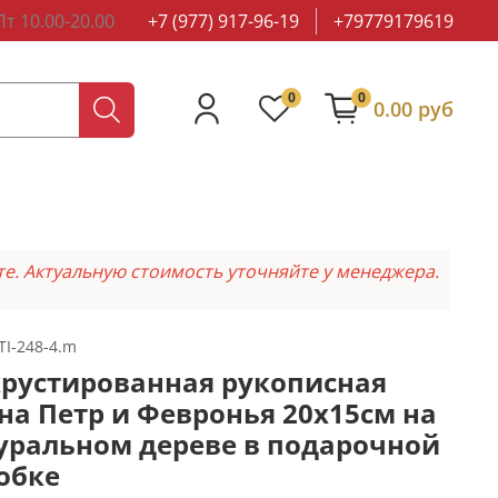
т 10.00-20.00
+7 (977) 917-96-19
+79779179619
0
0
0.00 руб
те. Актуальную стоимость уточняйте у менеджера.
TI-248-4.m
рустированная рукописная
на Петр и Февронья 20х15см на
уральном дереве в подарочной
обке