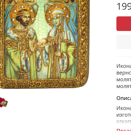
199
Икона
верно
молят
молят
Опис
Икона
изгот
откоп
полу
Пока