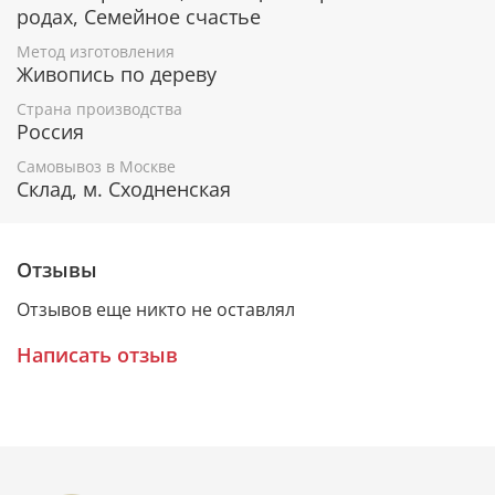
родах, Семейное счастье
К каждому живописному образу прикладывается
номерное свидетельство, в котором подробно
Метод изготовления
Живопись по дереву
расписана вся информация об иконе:
Страна производства
Имя художника,
Россия
Материалы, из которых она изготовлена,
Гарантия соответствия канонам Православной
Самовывоз в Москве
Церкви.
Склад, м. Сходненская
Подарочная упаковка
Отзывы
Каждая икона размещается в красивой деревянной
Отзывов еще никто не оставлял
шкатулке из натурального дерева с откидной
крышкой и замочком.
Написать отзыв
Очень удобно для особого подарка!
Образ