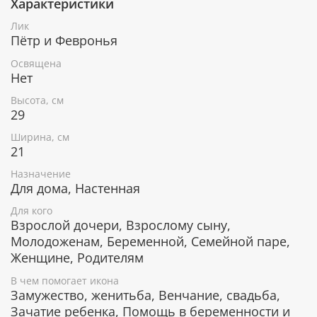
Характеристики
При окончательном оформлении образа
использовались специальные фронтажные грунты,
Лик
выравнивающие лаки и темперные краски. Венец и
Пётр и Февронья
поля иконы вручную украшены рельефным
орнаментом и натуральным жемчугом или
Освящена
полудрагоценными камнями.
Нет
Высота, см
29
В чем помогает икона Пётр и Феврония
Ширина, см
Муромские
21
Зачатие долгожданного ребенка.
Назначение
Рождение в семье здоровых детей.
Для дома, Настенная
Помощь в беременности и родах.
Для кого
Помощь в поиске своей второй половинки.
Взрослой дочери, Взрослому сыну,
Благословение на брак и укрепление семейных
Молодоженам, Беременной, Семейной паре,
уз.
Женщине, Родителям
Счастье в браке и мир в семье.
В чем помогает икона
Замужество, женитьба, Венчание, свадьба,
Гарантия подлинности
Зачатие ребенка, Помощь в беременности и