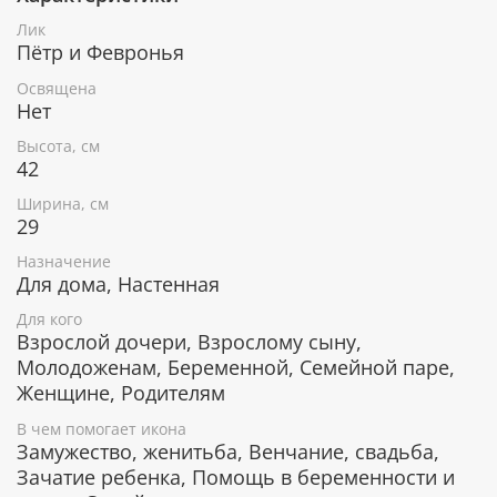
использовались специальные фронтажные грунты,
Лик
выравнивающие лаки и темперные краски. Венец и
Пётр и Февронья
поля иконы вручную украшены рельефным
орнаментом и натуральным жемчугом или
Освящена
полудрагоценными камнями.
Нет
Высота, см
42
В чем помогает икона Пётр и Феврония
Ширина, см
Муромские
29
Зачатие долгожданного ребенка.
Назначение
Рождение в семье здоровых детей.
Для дома, Настенная
Помощь в беременности и родах.
Для кого
Помощь в поиске своей второй половинки.
Взрослой дочери, Взрослому сыну,
Благословение на брак и укрепление семейных
Молодоженам, Беременной, Семейной паре,
уз.
Женщине, Родителям
Счастье в браке и мир в семье.
В чем помогает икона
Замужество, женитьба, Венчание, свадьба,
Гарантия подлинности
Зачатие ребенка, Помощь в беременности и