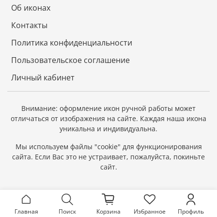
июня 1228 года, приняв перед этим монашеский
Об иконах
постриг с именами Давид и Евфросинья. Тела святых
были положены в одном гробе.
Контакты
Святые Петр и Феврония являются образцом
Политика конфиденциальности
христианского супружества. Своими молитвами они
низводят небесное благословение на вступающих в
Пользовательское соглашение
брак.
Личный кабинет
Дата празднования: 8 июля
Покровительство святого: «Молятся этим святым о
Внимание: оформление икон ручной работы может
мире и благополучии в семье, как святым супругам,
отличаться от изображения на сайте.
Каждая наша икона
через всю жизнь достойно пронесшим свой крест.
уникальна и индивидуальна.
Благоверные Петр и Феврония Муромские низводят
небесное благословение на вступающих в брак.
Мы используем файлы "cookie" для функционирования
сайта.
Если Вас это не устраивает, пожалуйста, покиньте
Церкви: Свято-Троицкий женский монастырь в
сайт.
городе Муроме, где покоятся мощи святых.
Главная
Поиск
Корзина
Избранное
Профиль