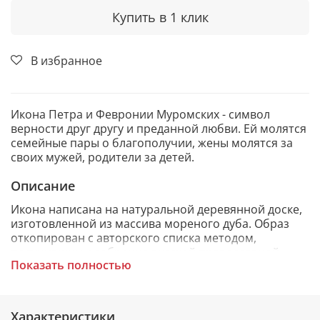
Купить в 1 клик
В избранное
Икона Петра и Февронии Муромских - символ
верности друг другу и преданной любви. Ей молятся
семейные пары о благополучии, жены молятся за
своих мужей, родители за детей.
Описание
Икона написана на натуральной деревянной доске,
изготовленной из массива мореного дуба. Образ
откопирован с авторского списка методом,
получившим одобрение русской православной
Показать полностью
церкви.
Характеристики
При окончательном оформлении образа