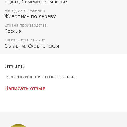
родах, Семейное счастье
К каждому живописному образу прикладывается
номерное свидетельство, в котором подробно
Метод изготовления
Живопись по дереву
расписана вся информация об иконе:
Страна производства
Имя художника,
Россия
Материалы, из которых она изготовлена,
Гарантия соответствия канонам Православной
Самовывоз в Москве
Церкви.
Склад, м. Сходненская
Подарочная упаковка
Отзывы
Каждая икона размещается в красивой деревянной
Отзывов еще никто не оставлял
шкатулке из натурального дерева с откидной
крышкой и замочком.
Написать отзыв
Очень удобно для особого подарка!
Образ