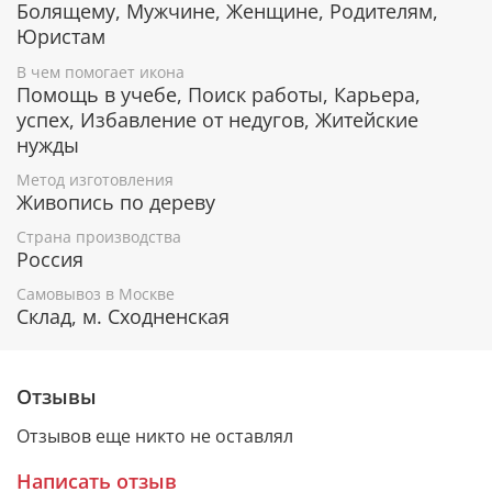
Помощь в поиске нового места работы.
Болящему, Мужчине, Женщине, Родителям,
Юристам
В чем помогает икона
Гарантия подлинности
Помощь в учебе, Поиск работы, Карьера,
успех, Избавление от недугов, Житейские
К каждому живописному образу прикладывается
нужды
номерное свидетельство, в котором подробно
расписана вся информация об иконе:
Метод изготовления
Живопись по дереву
Имя художника,
Материалы, из которых она изготовлена,
Страна производства
Гарантия соответствия канонам Православной
Россия
Церкви.
Самовывоз в Москве
Склад, м. Сходненская
Подарочная упаковка
Отзывы
Каждая икона размещается в красивой деревянной
шкатулке из натурального дерева с откидной
Отзывов еще никто не оставлял
крышкой и замочком.
Написать отзыв
Очень удобно для особого подарка!