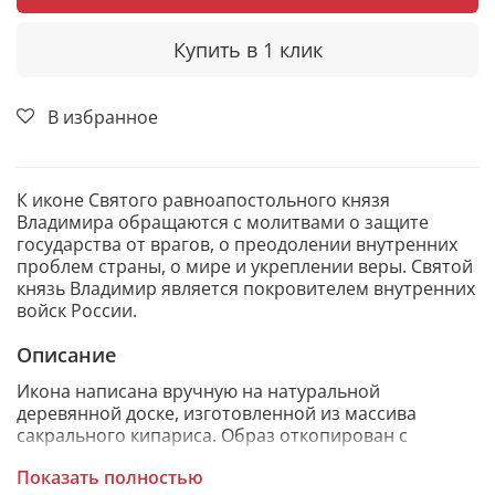
Купить в 1 клик
В избранное
К иконе Святого равноапостольного князя
Владимира обращаются с молитвами о защите
государства от врагов, о преодолении внутренних
проблем страны, о мире и укреплении веры. Святой
князь Владимир является покровителем внутренних
войск России.
Описание
Икона написана вручную на натуральной
деревянной доске, изготовленной из массива
сакрального кипариса. Образ откопирован с
авторского списка методом, получившим
Показать полностью
одобрение русской православной церкви.