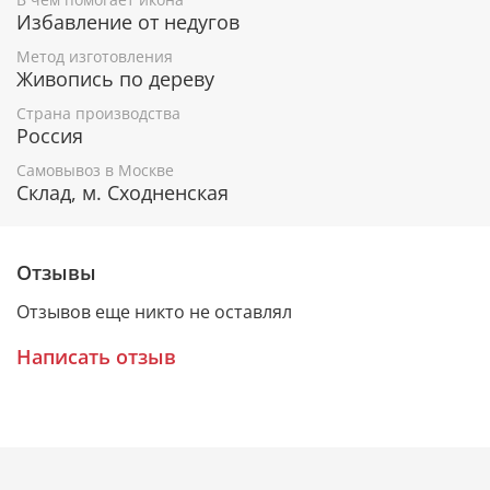
Покровитель внутренних войск России.
Избавление от недугов
Метод изготовления
Живопись по дереву
Гарантия подлинности
Страна производства
К каждому живописному образу прикладывается
Россия
номерное свидетельство, в котором подробно
Самовывоз в Москве
расписана вся информация об иконе:
Склад, м. Сходненская
Имя художника,
Материалы, из которых она изготовлена,
Гарантия соответствия канонам Православной
Отзывы
Церкви.
Отзывов еще никто не оставлял
Написать отзыв
Подарочная упаковка
Каждая икона размещается в красивой деревянной
шкатулке из натурального дерева с откидной
крышкой и замочком.
Очень удобно для особого подарка!