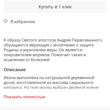
Купить в 1 клик
В избранное
К образу Святого апостола Андрея Первозванного
обращаются верующие с молитвами о защите
Родины и укреплении веры. Он является
покровителем моряков. Помогает также в
исцелении от болезней.
Описание
Икона выполнена на натуральной деревянной
доске, изготовленной из массива сакрального
кипариса. На теле иконы выбран двойной ковчег
арочной формы. Образ написан вручную
Показать полностью
художниками «Мастерской РАЗДОЛЬЕ». Венец иконы
вручную украшен неповторимым фантазийным
орнаментом.