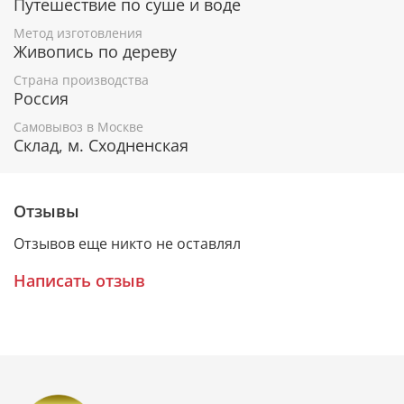
Путешествие по суше и воде
воздействия внешней среды, а изящный орнамент
прекрасно дополнит живописный образ.
Метод изготовления
Живопись по дереву
Страна производства
Прекрасный выбор для особого подарка!
Россия
Самовывоз в Москве
Склад, м. Сходненская
Гарантия подлинности
К каждому живописному образу прикладывается
номерное свидетельство, в котором подробно
Отзывы
расписана вся информация об иконе:
Отзывов еще никто не оставлял
Имя художника,
Материалы, из которых она изготовлена,
Написать отзыв
Гарантия соответствия канонам Православной
Церкви.
Образ