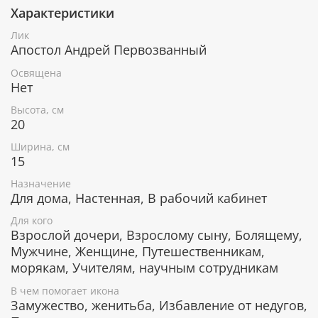
Характеристики
Лик
В чем помогает икона Святой апостол
Апостол Андрей Первозванный
Андрей Первозванный
Освящена
Нет
Обращение в христианскую веру.
Защита Отечества от врагов.
Высота, см
Покровитель моряков, морского флота.
20
Покровитель учителей иностранных языков и
переводчиков.
Ширина, см
Счастливое замужество.
15
Исцеление от физических недугов.
Назначение
Для дома, Настенная, В рабочий кабинет
Для кого
Резной киот из мореного ясеня
Взрослой дочери, Взрослому сыну, Болящему,
Мужчине, Женщине, Путешественникам,
Благодаря киоту со стеклом и мягкой подложкой
морякам, Учителям, научным сотрудникам
икону можно не только поставить, но и повесить на
стену. Киот выполнен из массива мореного ясеня.
В чем помогает икона
Замужество, женитьба, Избавление от недугов,
Стекло защитит икону от пыли и неблагоприятного