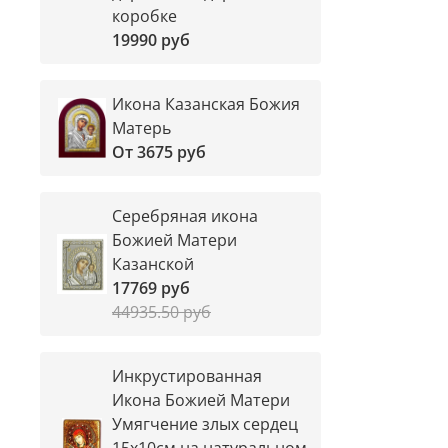
коробке
19990 руб
Икона Казанская Божия
Матерь
От
3675 руб
Серебряная икона
Божией Матери
Казанской
17769 руб
44935.50 руб
Инкрустированная
Икона Божией Матери
Умягчение злых сердец
15х10см на натуральном