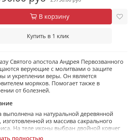
В корзину
Купить в 1 клик
азу Святого апостола Андрея Первозванного
щаются верующие с молитвами о защите
ы и укреплении веры. Он является
вителем моряков. Помогает также в
ении от болезней.
ание
а выполнена на натуральной деревянной
, изготовленной из массива сакрального
иса. На теле иконы выбран двойной ковчег
ной формы. Образ написан вручную
зать полностью