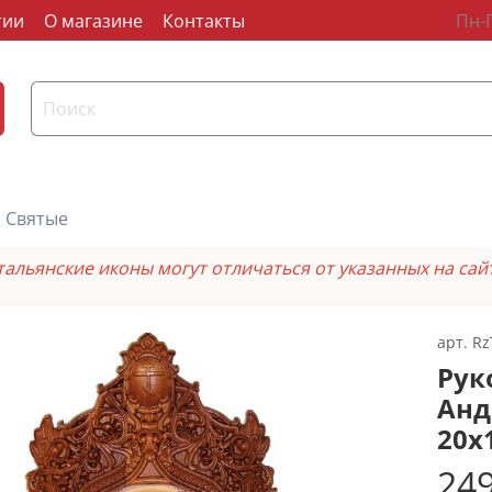
тии
О магазине
Контакты
Пн-П
Святые
тальянские иконы могут отличаться от указанных на сай
арт.
Rz
Рук
Анд
20х
249