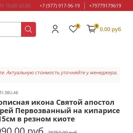
т 10.00-20.00
+7 (977) 917-96-19
+79779179619
0
0
0.00 руб
те. Актуальную стоимость уточняйте у менеджера.
TI-38U.Ak
описная икона Святой апостол
рей Первозванный на кипарисе
15см в резном киоте
90.00 руб
29750.00 руб