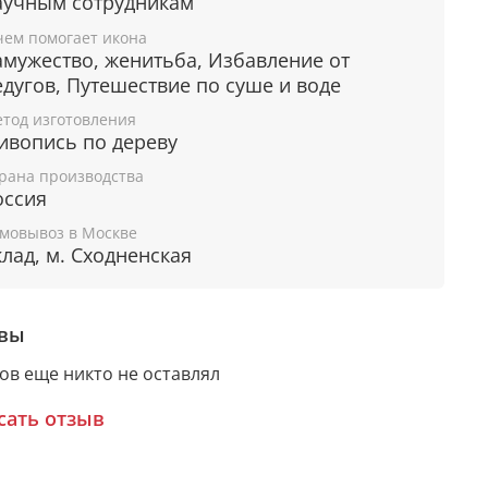
аучным сотрудникам
ной киот из мореного
чем помогает икона
еня
амужество, женитьба, Избавление от
едугов, Путешествие по суше и воде
даря киоту со стеклом и мягкой подложкой
тод изготовления
 можно не только поставить, но и повесить
ивопись по дереву
ену. Киот выполнен из массива мореного
рана производства
.
оссия
о защитит икону от пыли и неблагоприятного
мовывоз в Москве
йствия внешней среды, а изящный орнамент
клад, м. Сходненская
асно дополнит живописный образ.
вы
асный выбор для особого подарка!
ов еще никто не оставлял
сать отзыв
рантия подлинности