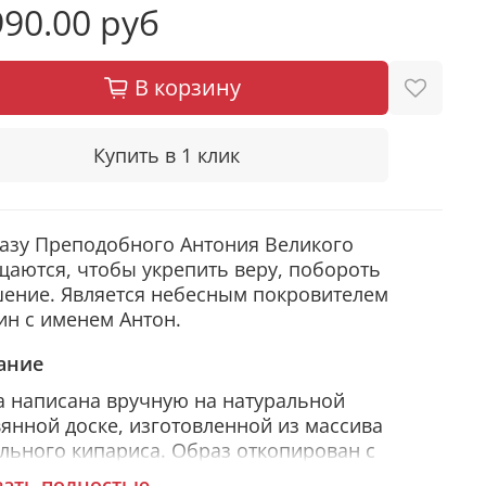
90.00 руб
В корзину
Купить в 1 клик
азу Преподобного Антония Великого
аются, чтобы укрепить веру, побороть
ение. Является небесным покровителем
н с именем Антон.
ание
 написана вручную на натуральной
янной доске, изготовленной из массива
льного кипариса. Образ откопирован с
ского списка методом, получившим
зать полностью