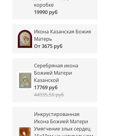
коробке
19990 руб
Икона Казанская Божия
Матерь
От
3675 руб
Серебряная икона
Божией Матери
Казанской
17769 руб
44935.50 руб
Инкрустированная
Икона Божией Матери
Умягчение злых сердец
15х10см на натуральном