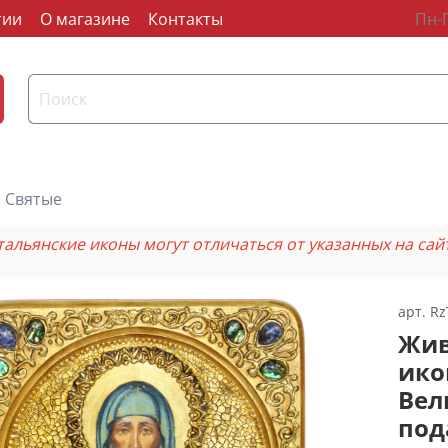
тии
О магазине
Контакты
Пн-П
Святые
тальянские иконы могут отличаться от указанных на сай
арт.
Rz
Жив
ико
Вел
под