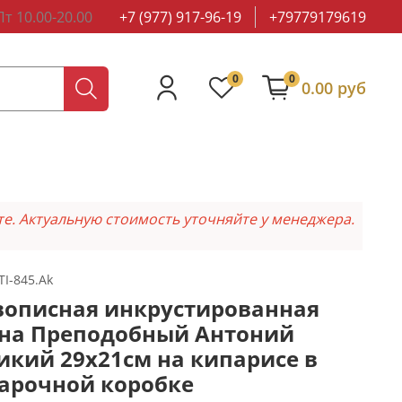
т 10.00-20.00
+7 (977) 917-96-19
+79779179619
0
0
0.00 руб
те. Актуальную стоимость уточняйте у менеджера.
TI-845.Ak
описная инкрустированная
на Преподобный Антоний
икий 29х21см на кипарисе в
арочной коробке