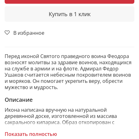
Купить в 1 клик
В избранное
Перед иконой Святого праведного воина Феодора
возносят молитвы за здравие воинов, находящихся
на службе в армии и на флоте. Адмирал Федор
Ушаков считается небесным покровителем воинов
и моряков. Он помогает укрепить веру, обрести
мужество и мудрость.
Описание
Икона написана вручную на натуральной
деревянной доске, изготовленной из массива
сакрального кипариса. Образ откопирован с
авторского списка методом, получившим
Показать полностью
одобрение русской православной церкви.