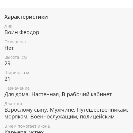
Характеристики
При окончательном оформлении образа
использовались специальные фронтажные грунты,
Лик
выравнивающие лаки и темперные краски. Венец и
Воин Феодор
поля иконы вручную украшены рельефным
орнаментом и натуральным жемчугом или
Освящена
полудрагоценными камнями.
Нет
Высота, см
29
В чем помогает икона Святой
Ширина, см
праведный воин Феодор (Адмирал
21
Ушаков)
Назначение
Для дома, Настенная, В рабочий кабинет
Небесный покровитель воинов, защищающих
Родину.
Для кого
Защитник и покровитель моряков.
Взрослому сыну, Мужчине, Путешественникам,
Помогает укрепить веру и обрести храбрость и
морякам, Военнослужащим, полицейским
силу духа.
Помогает принять правильное решение.
В чем помогает икона
Матери обращаются с молитвой о сыновьях,
Карьера, успех