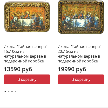
основа иконы, обладают отличной
износостойкостью, не коробятся от времени и
надолго сохраняют первозданный вид.
Не требует специального ухода
Икона не требует чистки специальными средствами.
Она не темнеет от времени. Достаточно просто
Икона "Тайная вечеря"
Икона "Тайная вечеря"
смахивать с нее пыль мягкой тканью и беречь от
15х10см на
20х15см на
царапин. И икона будет радовать красотой и
натуральном дереве в
натуральном дереве в
блеском долгие годы.
подарочной коробке
подарочной коробке
13590 руб
19990 руб
В корзину
В корзину