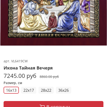
арт.
VL6419CW
Икона Тайная Вечеря
7245.00 руб
8860.00 руб
Размер, см
16х13
22х17
28х22
36х26
В корзину