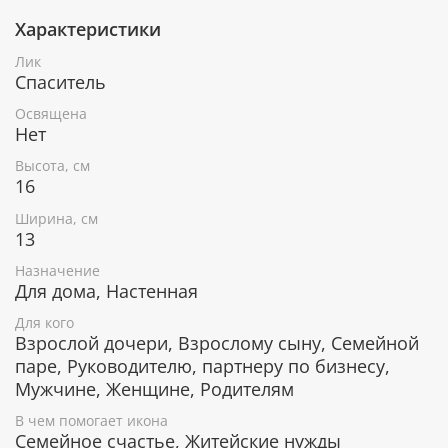
Характеристики
Икону "Тайная вечеря" часто размещают на кухне
или в столовой, чтобы перед приемом пищи можно
Лик
было обратиться к Господу с благодарственной
Спаситель
молитвой.
Освящена
Нет
Серебряное покрытие, ценные породы
Высота, см
16
дерева
Ширина, см
Икона покрыта слоем чистого серебра 999 пробы. С
13
помощью современных технологий изделию
Назначение
придается особая рельефность и выразительность.
Для дома, Настенная
Икона изготовлена из металлической пластины Miro
Silver, нижний слой которой состоит из аллюминия,
Для кого
а верхний - из серебра.
Взрослой дочери, Взрослому сыну, Семейной
паре, Руководителю, партнеру по бизнесу,
Мужчине, Женщине, Родителям
Деревянная основа иконы изготавливается из
В чем помогает икона
наиболее ценных пород лиственных деревьв.
Семейное счастье, Житейские нужды
Дерево окуме и ореховое дерево отличаются