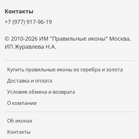
Не требует специального ухода
Контакты
+7 (977) 917-96-19
Икона не требует чистки специальными средствами.
Она не темнеет от времени. Достаточно просто
смахивать с нее пыль мягкой тканью и беречь от
© 2010-2026 ИМ "Правильные иконы" Москва,
царапин. И икона будет радовать красотой и
ИП Журавлева Н.А.
блеском долгие годы.
Купить правильные иконы из серебра и золота
Доставка и оплата
Условия обмена и возврата
О компании
Об иконах
Контакты