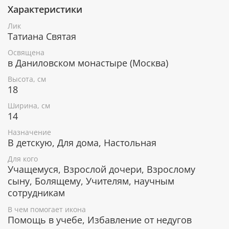
Покровительница учащихся и всех, кто
Характеристики
стремится к новым знаниям.
Лик
Икона уже освящена
Татиана Святая
Освящена
Лик изготовлен методом УФ-печати в России.
в Даниловском монастыре (Москва)
Освящен в Даниловском монастыре по всем
канонам Православной церкви. Икона поставляется
Высота, см
в коробке с изображением монастыря, к каждой
18
иконе прилагается сертификат.
Ширина, см
Серебряное покрытие, ценные породы
14
дерева
Назначение
В детскую, Для дома, Настольная
Рамка покрыта слоем чистого серебра 925 пробы и
позолотой. С помощью современных технологий
Для кого
изделию придается особая рельефность и
Учащемуся, Взрослой дочери, Взрослому
выразительность. Икона изготовлена из
сыну, Болящему, Учителям, научным
металлической пластины Miro Silver, нижний слой
сотрудникам
которой состоит из алюминия, а верхний - из
серебра. Отдельные элементы покрыты позолотой.
В чем помогает икона
Помощь в учебе, Избавление от недугов
Деревянная основа иконы изготавливается из