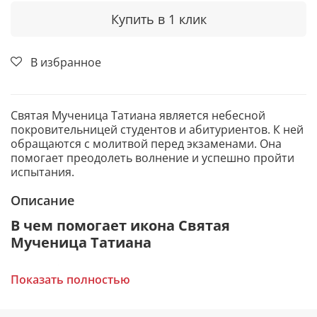
Купить в 1 клик
В избранное
Святая Мученица Татиана является небесной
покровительницей студентов и абитуриентов. К ней
обращаются с молитвой перед экзаменами. Она
помогает преодолеть волнение и успешно пройти
испытания.
Описание
В чем помогает икона Святая
Мученица Татиана
Избавление от тяжелых недугов.
Показать полностью
Дает силы пережить сложные жизненные
ситуации.
Укрепляет веру и защищает от страха.