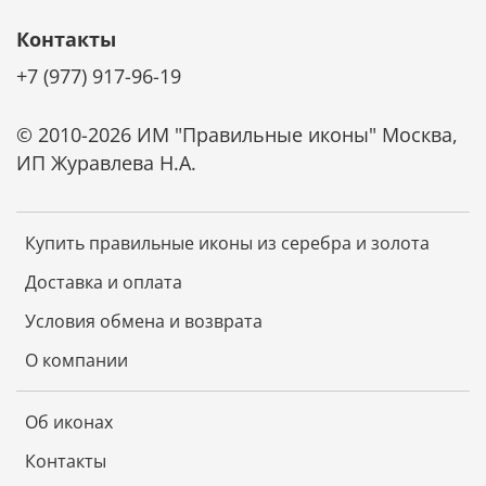
Дополнительную защиту дает прозрачный лак,
Контакты
нанесенный поверх серебра. Он также защищает
+7 (977) 917-96-19
икону от царапин и потери блеска.
Ценные породы дерева, из которых изготовлена
© 2010-2026 ИМ "Правильные иконы" Москва,
основа иконы, обладают отличной
износостойкостью, не коробятся от времени и
ИП Журавлева Н.А.
надолго сохраняют первозданный вид.
Не требует специального ухода
Купить правильные иконы из серебра и золота
Икона не требует чистки специальными средствами.
Доставка и оплата
Она не темнеет от времени. Достаточно просто
смахивать с нее пыль мягкой тканью и беречь от
Условия обмена и возврата
царапин. И икона будет радовать красотой и
блеском долгие годы.
О компании
Об иконах
Контакты