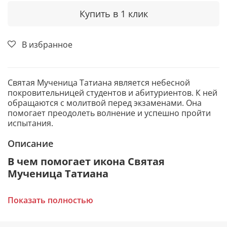
Купить в 1 клик
В избранное
Святая Мученица Татиана является небесной
покровительницей студентов и абитуриентов. К ней
обращаются с молитвой перед экзаменами. Она
помогает преодолеть волнение и успешно пройти
испытания.
Описание
В чем помогает икона Святая
Мученица Татиана
Избавление от тяжелых недугов.
Показать полностью
Дает силы пережить сложные жизненные
ситуации.
Укрепляет веру и защищает от страха.