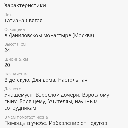
Покровительница учащихся и всех, кто
Характеристики
стремится к новым знаниям.
Лик
Икона уже освящена
Татиана Святая
Освящена
Лик изготовлен методом УФ-печати в России.
в Даниловском монастыре (Москва)
Освящен в Даниловском монастыре по всем
канонам Православной церкви. Икона поставляется
Высота, см
в коробке с изображением монастыря, к каждой
24
иконе прилагается сертификат.
Ширина, см
Серебряное покрытие, ценные породы
20
дерева
Назначение
В детскую, Для дома, Настольная
Рамка покрыта слоем чистого серебра 925 пробы и
позолотой. С помощью современных технологий
Для кого
изделию придается особая рельефность и
Учащемуся, Взрослой дочери, Взрослому
выразительность. Икона изготовлена из
сыну, Болящему, Учителям, научным
металлической пластины Miro Silver, нижний слой
сотрудникам
которой состоит из алюминия, а верхний - из
серебра. Отдельные элементы покрыты позолотой.
В чем помогает икона
Помощь в учебе, Избавление от недугов
Деревянная основа иконы изготавливается из