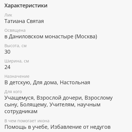
Покровительница учащихся и всех, кто
Характеристики
стремится к новым знаниям.
Лик
Икона уже освящена
Татиана Святая
Освящена
Лик изготовлен методом УФ-печати в России.
в Даниловском монастыре (Москва)
Освящен в Даниловском монастыре по всем
канонам Православной церкви. Икона поставляется
Высота, см
в коробке с изображением монастыря, к каждой
30
иконе прилагается сертификат.
Ширина, см
Серебряное покрытие, ценные породы
24
дерева
Назначение
В детскую, Для дома, Настольная
Рамка покрыта слоем чистого серебра 925 пробы и
позолотой. С помощью современных технологий
Для кого
изделию придается особая рельефность и
Учащемуся, Взрослой дочери, Взрослому
выразительность. Икона изготовлена из
сыну, Болящему, Учителям, научным
металлической пластины Miro Silver, нижний слой
сотрудникам
которой состоит из алюминия, а верхний - из
серебра. Отдельные элементы покрыты позолотой.
В чем помогает икона
Помощь в учебе, Избавление от недугов
Деревянная основа иконы изготавливается из