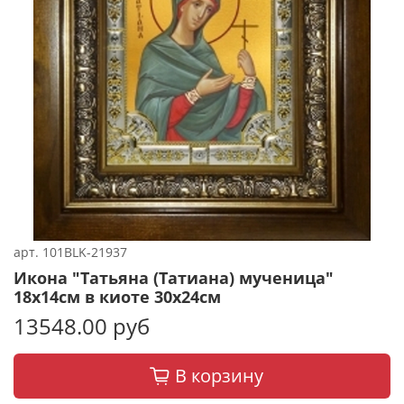
арт.
101BLK-21937
Икона "Татьяна (Татиана) мученица"
18х14см в киоте 30х24см
13548.00 руб
В корзину