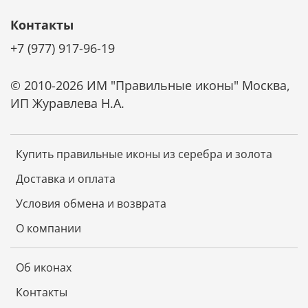
Дополнительную защиту дает прозрачный лак,
Контакты
нанесенный поверх серебра. Он также защищает
+7 (977) 917-96-19
икону от царапин и потери блеска.
Ценные породы дерева, из которых изготовлена
© 2010-2026 ИМ "Правильные иконы" Москва,
основа иконы, обладают отличной
износостойкостью, не коробятся от времени и
ИП Журавлева Н.А.
надолго сохраняют первозданный вид.
Не требует специального ухода
Купить правильные иконы из серебра и золота
Икона не требует чистки специальными средствами.
Доставка и оплата
Она не темнеет от времени. Достаточно просто
смахивать с нее пыль мягкой тканью и беречь от
Условия обмена и возврата
царапин. И икона будет радовать красотой и
блеском долгие годы.
О компании
Об иконах
Контакты