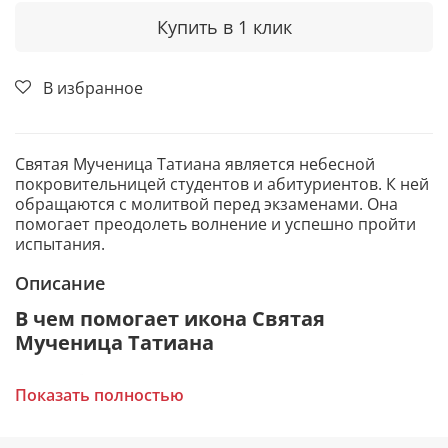
Купить в 1 клик
В избранное
Святая Мученица Татиана является небесной
покровительницей студентов и абитуриентов. К ней
обращаются с молитвой перед экзаменами. Она
помогает преодолеть волнение и успешно пройти
испытания.
Описание
В чем помогает икона Святая
Мученица Татиана
Избавление от тяжелых недугов.
Показать полностью
Дает силы пережить сложные жизненные
ситуации.
Укрепляет веру и защищает от страха.