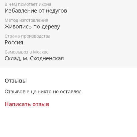
В чем помогает икона
Избавление от недугов
Гарантия подлинности
Метод изготовления
К каждому живописному образу прикладывается
Живопись по дереву
номерное свидетельство, в котором подробно
расписана вся информация об иконе:
Страна производства
Россия
Имя художника,
Самовывоз в Москве
Материалы, из которых она изготовлена,
Склад, м. Сходненская
Гарантия соответствия канонам Православной
Церкви.
Отзывы
Отзывов еще никто не оставлял
Подарочная упаковка
Написать отзыв
Каждая икона размещается в красивой деревянной
шкатулке из натурального дерева с откидной
крышкой и замочком.
Очень удобно для особого подарка!