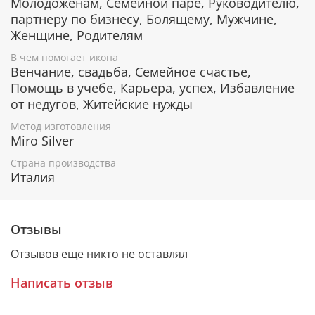
Молодоженам, Семейной паре, Руководителю,
Дерево окуме и ореховое дерево отличаются
благородным цветом и фактурой.
партнеру по бизнесу, Болящему, Мужчине,
Женщине, Родителям
В чем помогает икона
Защита от царапин и потери блеска
Венчание, свадьба, Семейное счастье,
Помощь в учебе, Карьера, успех, Избавление
Серебряный слой на поверхность иконы наносится
от недугов, Житейские нужды
по PVD технологии, которая обеспечивает
отсутствие примесей в серебре. Такое покрытие
Метод изготовления
обладает особой стойкостью к внешнему
Miro Silver
воздействию, оно не утрачивает первоначальный
Страна производства
блеск в течение многих лет, устойчиво к коррозии и
Италия
царапинам.
Отзывы
Дополнительную защиту дает прозрачный лак,
нанесенный поверх серебра. Он также защищает
Отзывов еще никто не оставлял
икону от царапин и потери блеска.
Написать отзыв
Ценные породы дерева, из которых изготовлена