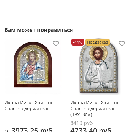
основа иконы, обладают отличной
износостойкостью, не коробятся от времени и
надолго сохраняют первозданный вид.
Вам может понравиться
Не требует специального ухода
-44%
Предзаказ
Икона не требует чистки специальными средствами.
Она не темнеет от времени. Достаточно просто
смахивать с нее пыль мягкой тканью и беречь от
царапин. И икона будет радовать красотой и
блеском долгие годы.
Икона Иисус Христос
Икона Иисус Христос
Спас Вседержитель
Спас Вседержитель
(18х13см)
8410 руб
3973.25 руб
4733.40 руб
От