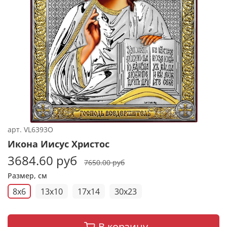
арт.
VL6393O
Икона Иисус Христос
3684.60 руб
7650.00 руб
Размер, см
8x6
13x10
17x14
30x23
В корзину