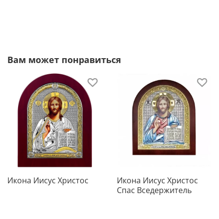
Ценные породы дерева, из которых изготовлена
основа иконы, обладают отличной
износостойкостью, не коробятся от времени и
надолго сохраняют первозданный вид.
Вам может понравиться
Не требует специального ухода
Икона не требует чистки специальными средствами.
Она не темнеет от времени. Достаточно просто
смахивать с нее пыль мягкой тканью и беречь от
царапин. И икона будет радовать красотой и
блеском долгие годы.
Икона Иисус Христос
Икона Иисус Христос
Спас Вседержитель