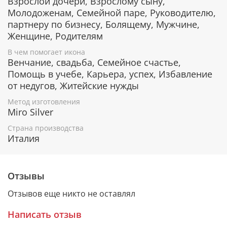
Взрослой дочери, Взрослому сыну,
наиболее ценных пород лиственных деревьв.
Молодоженам, Семейной паре, Руководителю,
Дерево окуме и ореховое дерево отличаются
благородным цветом и фактурой.
партнеру по бизнесу, Болящему, Мужчине,
Женщине, Родителям
В чем помогает икона
Защита от царапин и потери блеска
Венчание, свадьба, Семейное счастье,
Помощь в учебе, Карьера, успех, Избавление
Серебряный слой на поверхность иконы наносится
от недугов, Житейские нужды
по PVD технологии, которая обеспечивает
отсутствие примесей в серебре. Такое покрытие
Метод изготовления
обладает особой стойкостью к внешнему
Miro Silver
воздействию, оно не утрачивает первоначальный
Страна производства
блеск в течение многих лет, устойчиво к коррозии и
Италия
царапинам.
Отзывы
Дополнительную защиту дает прозрачный лак,
нанесенный поверх серебра. Он также защищает
Отзывов еще никто не оставлял
икону от царапин и потери блеска.
Написать отзыв