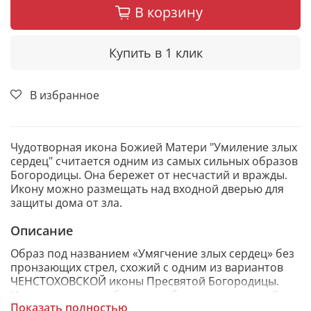
В корзину
Купить в 1 клик
В избранное
Чудотворная икона Божией Матери "Умиление злых
сердец" считается одним из самых сильных образов
Богородицы. Она бережет от несчастий и вражды.
Икону можно размещать над входной дверью для
защиты дома от зла.
Описание
Образ под названием «Умягчение злых сердец» без
пронзающих стрел, схожий с одним из вариантов
ЧЕНСТОХОВСКОЙ иконы Пресвятой Богородицы.
История столь необычного образа следующая. В
Показать полностью
1687 году в местечке Рудня Могилёвской епархии,