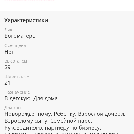
где выплавляли из руды железо, была явлена икона,
названная впоследствии РУДНЕНСКОЙ.
Характеристики
Лик
Икона написана на натуральной деревянной доске,
Богоматерь
изготовленной из массива мореного дуба. Образ
откопирован с авторского списка методом,
Освящена
получившим одобрение русской православной
Нет
церкви.
Высота, см
29
Ширина, см
При окончательном оформлении образа
21
использовались специальные фронтажные грунты,
выравнивающие лаки и темперные краски. Венец и
Назначение
поля иконы вручную украшены рельефным
В детскую, Для дома
орнаментом и натуральным жемчугом или
Для кого
полудрагоценными камнями.
Новорожденному, Ребенку, Взрослой дочери,
Взрослому сыну, Семейной паре,
Руководителю, партнеру по бизнесу,
В чем помогает икона Богоматери