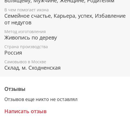
Болящему, Мужчине, Женщине, Родителям
"Умягчение злых сердец"
В чем помогает икона
От телесных недугов.
Семейное счастье, Карьера, успех, Избавление
От вспышек гнева, раздражения, ссор.
от недугов
Приносит мир и покой в семью, помогает
избежать конфликтов и непонимания.
Метод изготовления
Живопись по дереву
Защищает дом от людей со злыми помыслами.
Помогает в трудные времена.
Страна производства
Россия
Самовывоз в Москве
Гарантия подлинности
Склад, м. Сходненская
К каждому живописному образу прикладывается
номерное свидетельство, в котором подробно
расписана вся информация об иконе:
Отзывы
Имя художника,
Отзывов еще никто не оставлял
Материалы, из которых она изготовлена,
Гарантия соответствия канонам Православной
Написать отзыв
Церкви.