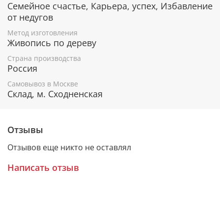
Имя художника,
Семейное счастье, Карьера, успех, Избавление
Материалы, из которых она изготовлена,
от недугов
Гарантия соответствия канонам Православной
Церкви.
Метод изготовления
Живопись по дереву
Страна производства
Россия
Резной киот из мореного ясеня
Самовывоз в Москве
Благодаря киоту со стеклом и мягкой подложкой
Склад, м. Сходненская
икону можно не только поставить, но и повесить на
стену. Киот выполнен из массива мореного ясеня.
Стекло защитит икону от пыли и неблагоприятного
Отзывы
воздействия внешней среды, а изящный орнамент
прекрасно дополнит живописный образ.
Отзывов еще никто не оставлял
Написать отзыв
Прекрасный выбор для особого подарка!
Образ