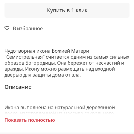
Купить в 1 клик
В избранное
Чудотворная икона Божией Матери
"Семистрельная" считается одним из самых сильных
образов Богородицы. Она бережет от несчастий и
вражды. Икону можно размещать над входной
дверью для защиты дома от зла.
Описание
Икона выполнена на натуральной деревянной
доске, изготовленной из массива сакрального
кипариса. На теле иконы выбран двойной ковчег
Показать полностью
арочной формы. Образ написан вручную
художниками «Мастерской РАЗДОЛЬЕ». Венец иконы