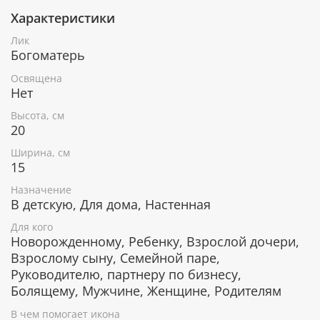
вручную украшен неповторимым фантазийным
Характеристики
орнаментом.
Лик
Богоматерь
В чем помогает икона Богоматери
Освящена
"Семистрельная"
Нет
Высота, см
От телесных недугов.
20
От вспышек гнева, раздражения, ссор.
Приносит мир и покой в семью, помогает
Ширина, см
избежать конфликтов и непонимания.
15
Защищает дом от людей со злыми помыслами.
Назначение
Помогает в трудные времена.
В детскую, Для дома, Настенная
Для кого
Новорожденному, Ребенку, Взрослой дочери,
Гарантия подлинности
Взрослому сыну, Семейной паре,
К каждому живописному образу прикладывается
Руководителю, партнеру по бизнесу,
номерное свидетельство, в котором подробно
Болящему, Мужчине, Женщине, Родителям
расписана вся информация об иконе:
В чем помогает икона