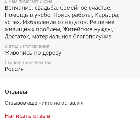
Защита всех членов семьи от болезней и
В чем помогает икона
недугов.
Венчание, свадьба, Семейное счастье,
Сохранение мира, защита страны от врагов.
Помощь в учебе, Поиск работы, Карьера,
Исцеление телесных и духовных недугов.
успех, Избавление от недугов, Решение
Обретение любви и счастливого замужества.
жилищных проблем, Житейские нужды,
Прибавление достатка неимущим.
Достаток, материальное благополучие
Обретение жилья для бездомных.
Избавление от уныния и грусти.
Метод изготовления
Помощь в учебе и работе.
Живопись по дереву
Помощь в новых начинаниях.
Страна производства
Россия
Образ
Отзывы
В первой половине X века в Царьграде жил великий
Отзывов еще никто не оставлял
подвижник Андрей Юродивый, сподоблявшийся
чудных духовных видений и великих откровений.
Написать отзыв
Однажды он пришел в знаменитый Влахернский
храм, где хранилась риза Богоматери с Ее
омофором и частью пояса. Омофор — это