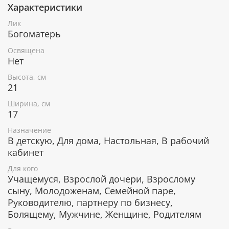
Характеристики
Грунт наносится в несколько слоев, затем
шлифуется, чтобы поверхность стала идеально
Лик
гладкой.
Богоматерь
Освящена
Образ пишется темперными красками из
Нет
природных пигментов. Такие краски не выгорают,
не портятся и с годами становятся только крепче.
Высота, см
21
Для большей надежности сверху наносится слой
прозрачного лака, придающего иконе более
Ширина, см
насыщенные цвета.
17
Нимб покрыт сусальным золотом.
Назначение
В детскую, Для дома, Настольная, В рабочий
кабинет
В чем помогает икона Покров
Для кого
Пресвятой Богородицы
Учащемуся, Взрослой дочери, Взрослому
сыну, Молодоженам, Семейной паре,
Защита от любых несчастий и бед.
Руководителю, партнеру по бизнесу,
Защита от зла и врагов, в том числе и
Болящему, Мужчине, Женщине, Родителям
внутренних.