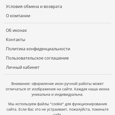
доске, изготовленной из массива мореного дуба.
При окончательном оформлении образа
Условия обмена и возврата
использовались специальные фронтажные грунты,
О компании
выравнивающие лаки и темперные краски. Венец и
поля иконы вручную украшены рельефным
орнаментом.
Об иконах
К каждой иконе прилагается номерное
Контакты
свидетельство с полной информацией о ней.
Политика конфиденциальности
Икона - лучший подарок, потому что, даря
икону, мы выражаем человеку высшую степень
Пользовательское соглашение
христианской любви – пожелание спасения
души.
Личный кабинет
Внимание: оформление икон ручной работы может
отличаться от изображения на сайте.
Каждая наша икона
уникальна и индивидуальна.
Мы используем файлы "cookie" для функционирования
сайта.
Если Вас это не устраивает, пожалуйста, покиньте
сайт.