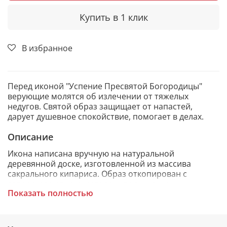
Купить в 1 клик
В избранное
Перед иконой "Успение Пресвятой Богородицы"
верующие молятся об излечении от тяжелых
недугов. Святой образ защищает от напастей,
дарует душевное спокойствие, помогает в делах.
Описание
Икона написана вручную на натуральной
деревянной доске, изготовленной из массива
сакрального кипариса. Образ откопирован с
авторского списка методом, получившим
Показать полностью
одобрение русской православной церкви.