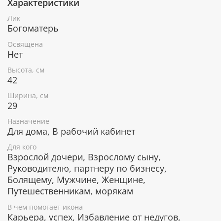
Характеристики
При окончательном оформлении образа
использовались специальные фронтажные грунты,
Лик
выравнивающие лаки и темперные краски.
Богоматерь
Освящена
Нет
Высота, см
В чем помогает икона "Успение
42
Пресвятой Богородицы"
Ширина, см
29
Преодоление страха смерти.
Исцеление даже от самых тяжелых недугов.
Назначение
Наставление на путь истинный.
Для дома, В рабочий кабинет
Избавление от зла и напастей.
Для кого
Обретение душевного покоя.
Взрослой дочери, Взрослому сыну,
Помощь в делах.
Защита в пути.
Руководителю, партнеру по бизнесу,
Болящему, Мужчине, Женщине,
Путешественникам, морякам
Гарантия подлинности
В чем помогает икона
Карьера, успех, Избавление от недугов,