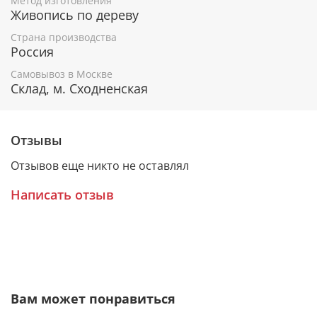
Метод изготовления
Живопись по дереву
К каждому живописному образу прикладывается
номерное свидетельство, в котором подробно
Страна производства
расписана вся информация об иконе:
Россия
Имя художника,
Самовывоз в Москве
Материалы, из которых она изготовлена,
Склад, м. Сходненская
Гарантия соответствия канонам Православной
Церкви.
Отзывы
Отзывов еще никто не оставлял
Подарочная упаковка
Написать отзыв
Каждая икона размещается в красивой деревянной
шкатулке из натурального дерева с откидной
крышкой и замочком.
Очень удобно для особого подарка!
Вам может понравиться
Образ