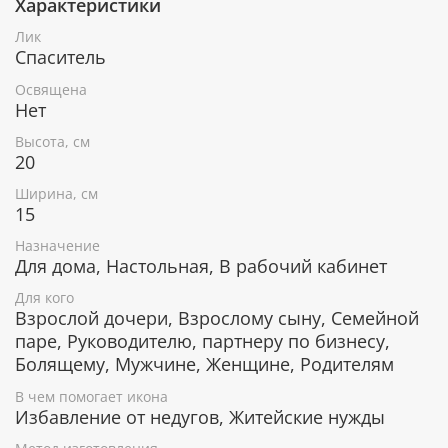
Характеристики
При окончательном оформлении образа
использовались специальные фронтажные грунты,
Лик
выравнивающие лаки и темперные краски. Венец и
Спаситель
поля иконы вручную украшены рельефным
орнаментом и натуральным жемчугом или
Освящена
полудрагоценными камнями.
Нет
Высота, см
20
В чем помогает икона Преображение
Ширина, см
Господне
15
Очищение от грехов.
Назначение
Исцеление от телесных и духовных недугов.
Для дома, Настольная, В рабочий кабинет
Защита и спасение родных и близких.
Для кого
Поиск истины.
Взрослой дочери, Взрослому сыну, Семейной
Укрепление веры.
паре, Руководителю, партнеру по бизнесу,
Получение ответов на сложные жизненные
Болящему, Мужчине, Женщине, Родителям
вопросы.
В чем помогает икона
Избавление от недугов, Житейские нужды
Гарантия подлинности