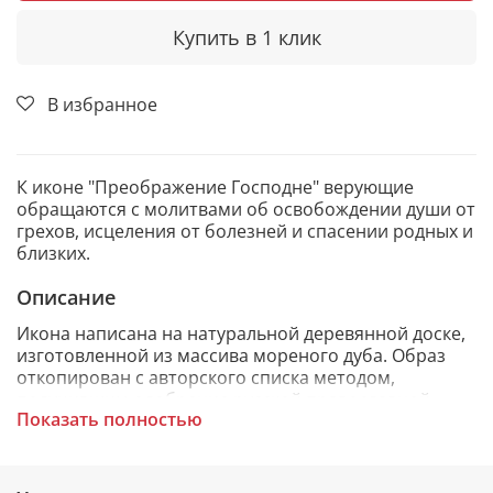
Купить в 1 клик
В избранное
К иконе "Преображение Господне" верующие
обращаются с молитвами об освобождении души от
грехов, исцеления от болезней и спасении родных и
близких.
Описание
Икона написана на натуральной деревянной доске,
изготовленной из массива мореного дуба. Образ
откопирован с авторского списка методом,
получившим одобрение русской православной
Показать полностью
церкви.