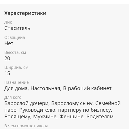
Характеристики
При окончательном оформлении образа
использовались специальные фронтажные грунты,
Лик
выравнивающие лаки и темперные краски. Венец и
Спаситель
поля иконы вручную украшены рельефным
орнаментом и натуральным жемчугом или
Освящена
полудрагоценными камнями.
Нет
Высота, см
20
В чем помогает икона Рождество
Ширина, см
Христово
15
Обретение мира и гармонии.
Назначение
Исцеление от тяжелых заболеваний и
Для дома, Настольная, В рабочий кабинет
душевных переживаний.
Для кого
Избавление от финансовых трудностей и
Взрослой дочери, Взрослому сыну, Семейной
безработицы.
паре, Руководителю, партнеру по бизнесу,
Избавление от проблем даже в безвыходных
Болящему, Мужчине, Женщине, Родителям
ситуациях.
В чем помогает икона