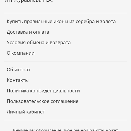
орнаментом.
К каждой иконе прилагается номерное
свидетельство с полной информацией о ней.
Купить правильные иконы из серебра и золота
Икона - лучший подарок, потому что, даря
Доставка и оплата
икону, мы выражаем человеку высшую степень
христианской любви – пожелание спасения
Условия обмена и возврата
души.
О компании
Об иконах
Контакты
Политика конфиденциальности
Пользовательское соглашение
Личный кабинет
Внимание: оформление икон ручной работы может