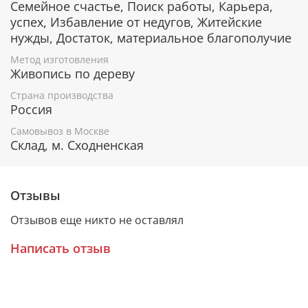
Семейное счастье, Поиск работы, Карьера,
Гарантия подлинности
успех, Избавление от недугов, Житейские
нужды, Достаток, материальное благополучие
К каждому живописному образу прикладывается
номерное свидетельство, в котором подробно
Метод изготовления
Живопись по дереву
расписана вся информация об иконе:
Страна производства
Имя художника,
Россия
Материалы, из которых она изготовлена,
Гарантия соответствия канонам Православной
Самовывоз в Москве
Церкви.
Склад, м. Сходненская
Подарочная упаковка
Отзывы
Каждая икона размещается в красивой деревянной
Отзывов еще никто не оставлял
шкатулке из натурального дерева с откидной
крышкой и замочком.
Написать отзыв
Очень удобно для особого подарка!