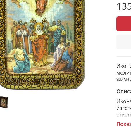
135
Иконе
молит
жизни
Опис
Икона
изгот
откоп
полу
Пока
церк