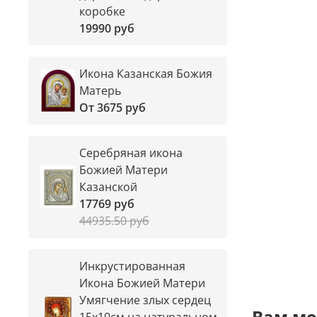
коробке
19990 руб
Икона Казанская Божия
Матерь
От
3675 руб
Серебряная икона
Божией Матери
Казанской
17769 руб
44935.50 руб
Инкрустированная
Икона Божией Матери
Умягчение злых сердец
Вам мо
15х10см на натуральном