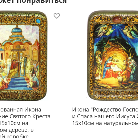
крыш
Очень
Об
С Воз
воссе
воцар
рода 
христ
все д
Челов
служи
рованная Икона
Икона "Рождество Госпо
для и
ие Святого Креста
и Спаса нашего Иисуса 
15х10см на
15х10см на натурально
Он до
ом дереве, в
свято
ой коробке