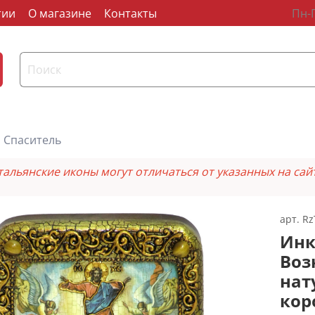
тии
О магазине
Контакты
Пн-П
Спаситель
тальянские иконы могут отличаться от указанных на сай
арт.
Rz
Инк
Воз
нат
кор