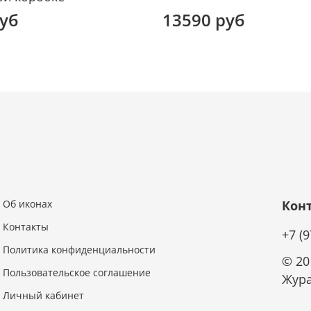
благо
руб
13590 руб
свяще
Перво
препо
образ
внима
искре
пасты
руков
овец 
союз 
воспи
и тел
Об иконах
Кон
Кажду
Контакты
по со
+7 (
трое 
Политика конфиденциальности
© 20
прини
Пользовательское соглашение
дейст
Жура
спас
Личный кабинет