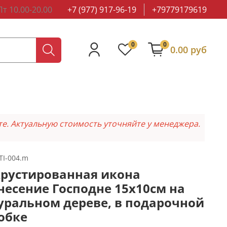
т 10.00-20.00
+7 (977) 917-96-19
+79779179619
0
0
0.00 руб
те. Актуальную стоимость уточняйте у менеджера.
TI-004.m
рустированная икона
несение Господне 15х10см на
уральном дереве, в подарочной
обке