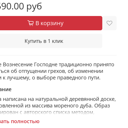
90.00 руб
В корзину
Купить в 1 клик
 Вознесение Господне традиционно принято
ься об отпущении грехов, об изменении
 к лучшему, о выборе праведного пути.
ание
 написана на натуральной деревянной доске,
овленной из массива мореного дуба. Образ
ирован с авторского списка методом,
чившим одобрение русской православной
зать полностью
ви.