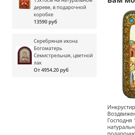
дереве, в подарочной
коробке
13590 руб
Серебряная икона
Богоматерь
Семистрельная, цветной
лак
От
4954.20 руб
Инкрусти
Воздвижен
Господня 
натуральн
подарочн