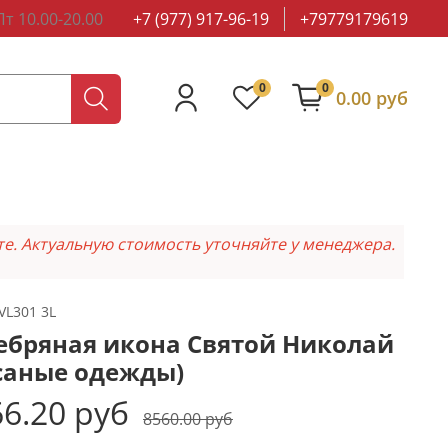
т 10.00-20.00
+7 (977) 917-96-19
+79779179619
0
0
0.00 руб
те. Актуальную стоимость уточняйте у менеджера.
VL301 3L
ебряная икона Святой Николай
саные одежды)
6.20 руб
8560.00 руб