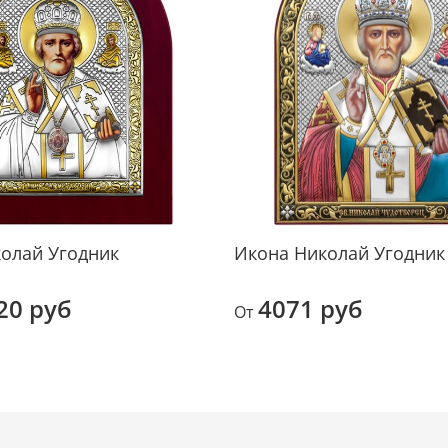
надол
Не 
ух
Икона
средс
Доста
ткань
олай Угодник
Икона Николай Угодник
радов
20 руб
4071 руб
От