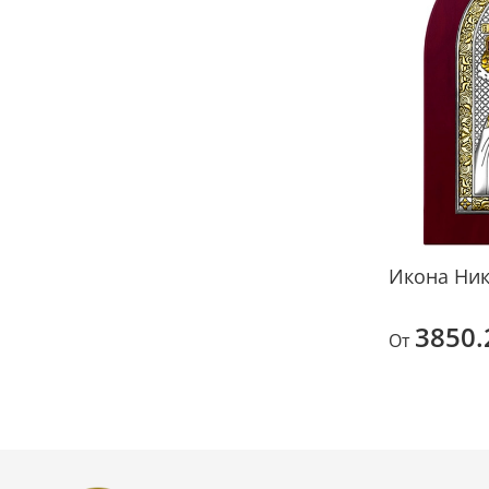
Икона Ник
3850.
От