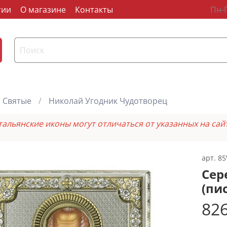
тии
О магазине
Контакты
Пн-П
Святые
Николай Угодник Чудотворец
тальянские иконы могут отличаться от указанных на сай
арт.
85
Сер
(пи
826