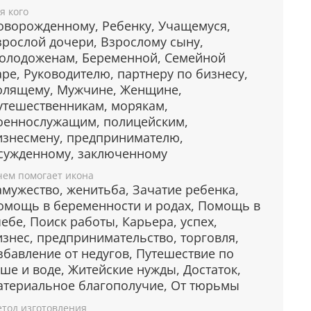
ребряное покрытие, ценные
я кого
роды дерева
оворожденному, Ребенку, Учащемуся,
зрослой дочери, Взрослому сыну,
 покрыта слоем чистого серебра 999 пробы.
олодоженам, Беременной, Семейной
мощью современных технологий изделию
аре, Руководителю, партнеру по бизнесу,
ется особая рельефность и выразительность.
олящему, Мужчине, Женщине,
 изготовлена из металлической пластины
утешественникам, морякам,
Silver, нижний слой которой состоит из
оеннослужащим, полицейским,
иния, а верхний - из серебра.
изнесмену, предпринимателю,
сужденному, заключенному
чем помогает икона
янная основа иконы изготавливается из
амужество, женитьба, Зачатие ребенка,
лее ценных пород лиственных деревьв.
омощь в беременности и родах, Помощь в
о окуме и ореховое дерево отличаются
чебе, Поиск работы, Карьера, успех,
родным цветом и фактурой.
изнес, предпринимательство, торговля,
збавление от недугов, Путешествие по
уше и воде, Житейские нужды, Достаток,
атериальное благополучие, От тюрьмы
ита от царапин и потери
тод изготовления