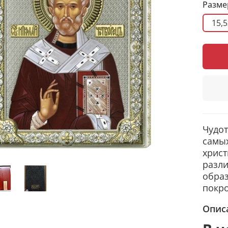
Разме
15,
Чудот
самы
христ
разл
образ
покро
Опис