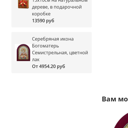
дереве, в подарочной
коробке
13590 руб
Серебряная икона
Богоматерь
Семистрельная, цветной
лак
От
4954.20 руб
Вам мо