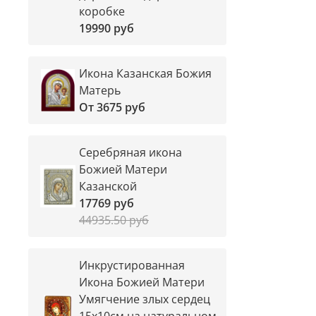
коробке
19990 руб
Икона Казанская Божия
Матерь
От
3675 руб
Серебряная икона
Божией Матери
Казанской
17769 руб
44935.50 руб
Инкрустированная
Икона Божией Матери
Умягчение злых сердец
15х10см на натуральном