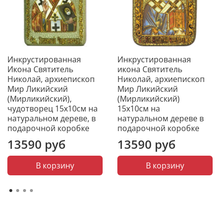
прославился как защитник невинно осуждённых,
умиротворитель враждующих и избавитель от
напрасной смерти.
Инкрустированная
Инкрустированная
Икона Святитель
икона Святитель
Николай, архиепископ
Николай, архиепископ
Мир Ликийский
Мир Ликийский
(Мирликийский),
(Мирликийский)
чудотворец 15х10см на
15х10см на
натуральном дереве, в
натуральном дереве в
подарочной коробке
подарочной коробке
13590 руб
13590 руб
В корзину
В корзину