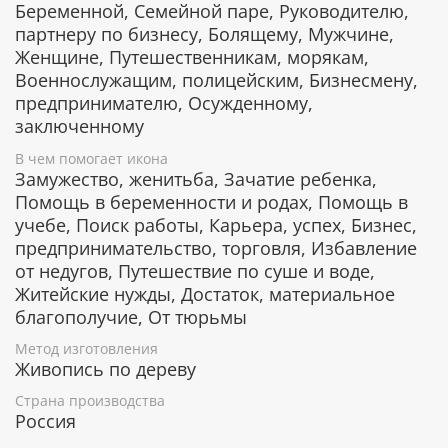
воинства.
Беременной, Семейной паре, Руководителю,
Спасает от плена и даже от смерти.
партнеру по бизнесу, Болящему, Мужчине,
Помогает невинно осужденным, находящимся
Женщине, Путешественникам, морякам,
в заключении.
Военнослужащим, полицейским, Бизнесмену,
предпринимателю, Осужденному,
заключенному
Гарантия подлинности
В чем помогает икона
Замужество, женитьба, Зачатие ребенка,
К каждому живописному образу прикладывается
номерное свидетельство, в котором подробно
Помощь в беременности и родах, Помощь в
расписана вся информация об иконе:
учебе, Поиск работы, Карьера, успех, Бизнес,
предпринимательство, торговля, Избавление
Имя художника,
от недугов, Путешествие по суше и воде,
Материалы, из которых она изготовлена,
Житейские нужды, Достаток, материальное
Гарантия соответствия канонам Православной
Церкви.
благополучие, От тюрьмы
Метод изготовления
Живопись по дереву
Подарочная упаковка
Страна производства
Россия
Каждая икона размещается в красивой деревянной
шкатулке из натурального дерева с откидной