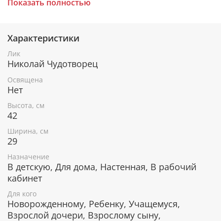
Показать полностью
церкви.
Характеристики
При окончательном оформлении образа
использовались специальные фронтажные грунты,
Лик
выравнивающие лаки и темперные краски. Венец и
Николай Чудотворец
поля иконы вручную украшены рельефным
орнаментом и натуральным жемчугом или
Освящена
полудрагоценными камнями.
Нет
Высота, см
42
В чем помогает икона святителя
Ширина, см
Николая Чудотворца
29
От различных болезней.
Назначение
Оберегает путешественников и моряков.
В детскую, Для дома, Настенная, В рабочий
Защищает детей, особенно благосклонно
кабинет
откликается на молитвы матерей о своих детях.
Для кого
Поиск своей второй половинки, молитвы о
Новорожденному, Ребенку, Учащемуся,
счастливом замужестве или женитьбе.
Взрослой дочери, Взрослому сыну,
Примирение враждующих, покровитель