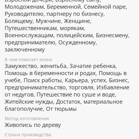
воинства.
Молодоженам, Беременной, Семейной паре,
Спасает от плена и даже от смерти.
Руководителю, партнеру по бизнесу,
Помогает невинно осужденным, находящимся
Болящему, Мужчине, Женщине,
в заключении.
Путешественникам, морякам,
Военнослужащим, полицейским, Бизнесмену,
предпринимателю, Осужденному,
Гарантия подлинности
заключенному
К каждому живописному образу прикладывается
В чем помогает икона
номерное свидетельство, в котором подробно
Замужество, женитьба, Зачатие ребенка,
расписана вся информация об иконе:
Помощь в беременности и родах, Помощь в
учебе, Поиск работы, Карьера, успех, Бизнес,
Имя художника,
предпринимательство, торговля, Избавление
Материалы, из которых она изготовлена,
от недугов, Путешествие по суше и воде,
Гарантия соответствия канонам Православной
Церкви.
Житейские нужды, Достаток, материальное
благополучие, От тюрьмы
Метод изготовления
Подарочная упаковка
Живопись по дереву
Страна производства
Каждая икона размещается в красивой деревянной