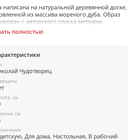
 написана на натуральной деревянной доске,
овленной из массива мореного дуба. Образ
ирован с авторского списка методом,
чившим одобрение русской православной
зать полностью
ви.
арактеристики
окончательном оформлении образа
к
льзовались специальные фронтажные грунты,
иколай Чудотворец
нивающие лаки и темперные краски. Венец и
вящена
 иконы вручную украшены рельефным
ет
ментом и натуральным жемчугом или
драгоценными камнями.
сота, см
0
рина, см
5
ем помогает икона
ятителя Николая
значение
 детскую, Для дома, Настольная, В рабочий