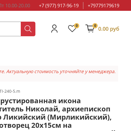
т 10.00-20.00
+7 (977) 917-96-19
+79779179619
0
0
0.00 руб
те. Актуальную стоимость уточняйте у менеджера.
TI-240-5.m
рустированная икона
титель Николай, архиепископ
 Ликийский (Мирликийский),
отворец 20х15см на