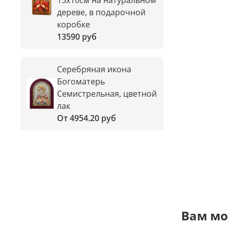
дереве, в подарочной
коробке
13590 руб
Серебряная икона
Богоматерь
Семистрельная, цветной
лак
От
4954.20 руб
Вам мо