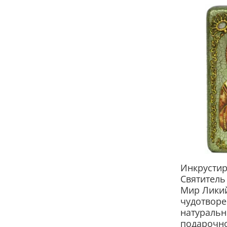
Инкрусти
Святитель
Мир Ликий
чудотворе
натуральн
подарочн