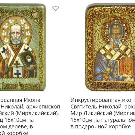
Святи
такж
Это х
Ликий
чудот
Свято
разны
благо
вдов 
помощ
Ещё 
просл
рованная Икона
Инкрустированная икон
умиро
 Николай, архиепископ
Святитель Николай, ар
напра
ский (Мирликийский),
Мир Ликийский (Мирлик
ц 15х10см на
15х10см на натурально
ом дереве, в
в подарочной коробке
ой коробке