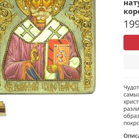
нат
кор
199
Чудот
самы
христ
разл
образ
покро
Опис