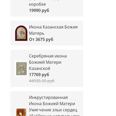
коробке
19990 руб
Икона Казанская Божия
Матерь
От
3675 руб
Серебряная икона
Божией Матери
Казанской
17769 руб
44935.50 руб
Инкрустированная
Икона Божией Матери
Умягчение злых сердец
15х10см на натуральном