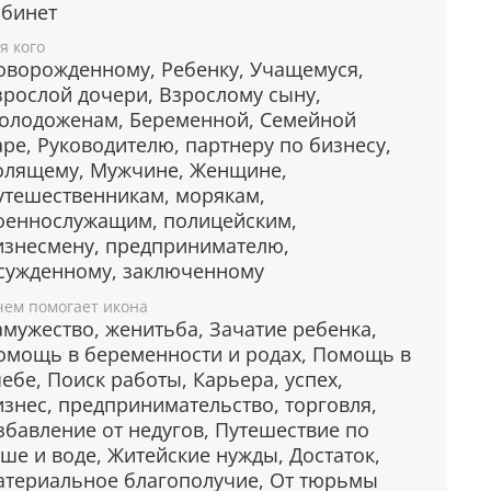
дотворца
абинет
я кого
т различных болезней.
оворожденному, Ребенку, Учащемуся,
берегает путешественников и моряков.
зрослой дочери, Взрослому сыну,
ащищает детей, особенно благосклонно
олодоженам, Беременной, Семейной
ткликается на молитвы матерей о своих
аре, Руководителю, партнеру по бизнесу,
етях.
олящему, Мужчине, Женщине,
оиск своей второй половинки, молитвы о
утешественникам, морякам,
частливом замужестве или женитьбе.
оеннослужащим, полицейским,
Примирение враждующих, покровитель
изнесмену, предпринимателю,
оинства.
сужденному, заключенному
пасает от плена и даже от смерти.
чем помогает икона
Помогает невинно осужденным, находящимся
амужество, женитьба, Зачатие ребенка,
 заключении.
омощь в беременности и родах, Помощь в
чебе, Поиск работы, Карьера, успех,
изнес, предпринимательство, торговля,
рантия подлинности
збавление от недугов, Путешествие по
уше и воде, Житейские нужды, Достаток,
дому живописному образу прикладывается
атериальное благополучие, От тюрьмы