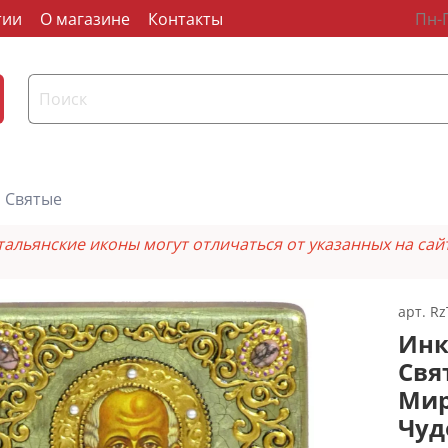
тии
О магазине
Контакты
Пн-П
Святые
тальянские иконы могут отличаться от указанных на сай
арт.
Rz
Инк
Свя
Мир
Чуд