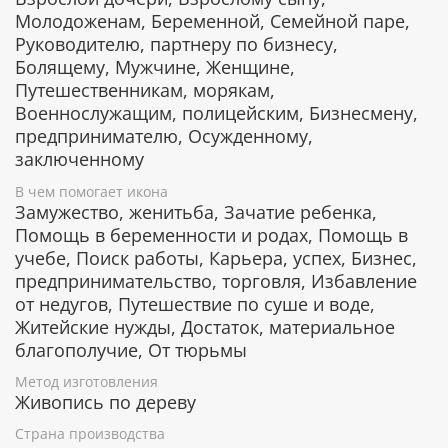
счастливом замужестве или женитьбе.
Молодоженам, Беременной, Семейной паре,
Примирение враждующих, покровитель
Руководителю, партнеру по бизнесу,
воинства.
Болящему, Мужчине, Женщине,
Спасает от плена и даже от смерти.
Путешественникам, морякам,
Помогает невинно осужденным, находящимся
Военнослужащим, полицейским, Бизнесмену,
в заключении.
предпринимателю, Осужденному,
заключенному
Гарантия подлинности
В чем помогает икона
Замужество, женитьба, Зачатие ребенка,
К каждому живописному образу прикладывается
Помощь в беременности и родах, Помощь в
номерное свидетельство, в котором подробно
учебе, Поиск работы, Карьера, успех, Бизнес,
расписана вся информация об иконе:
предпринимательство, торговля, Избавление
Имя художника,
от недугов, Путешествие по суше и воде,
Материалы, из которых она изготовлена,
Житейские нужды, Достаток, материальное
Гарантия соответствия канонам Православной
благополучие, От тюрьмы
Церкви.
Метод изготовления
Живопись по дереву
Киот из березы со стеклом
Страна производства