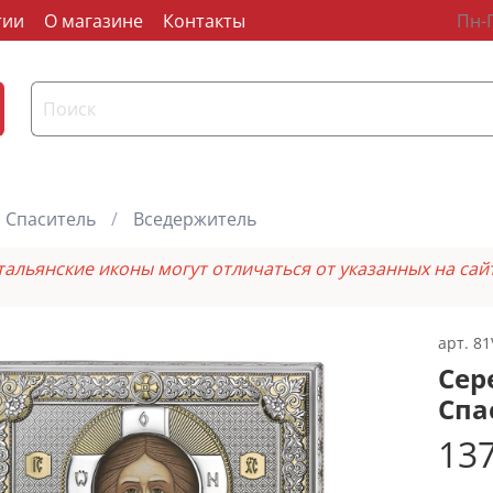
тии
О магазине
Контакты
Пн-П
Спаситель
Вседержитель
тальянские иконы могут отличаться от указанных на сай
арт.
81
Сер
Спа
137