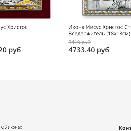
ух
Икона
средс
ус Христос
Икона Иисус Христос Сп
Доста
Вседержитель (18х13см)
ткань
радов
8410 руб
20 руб
4733.40 руб
Об иконах
Кон