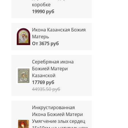
коробке
19990 руб
Икона Казанская Божия
Матерь
От
3675 руб
Серебряная икона
Божией Матери
Казанской
17769 руб
44935.50 руб
Инкрустированная
Икона Божией Матери
Умягчение злых сердец
15х10см на натуральном