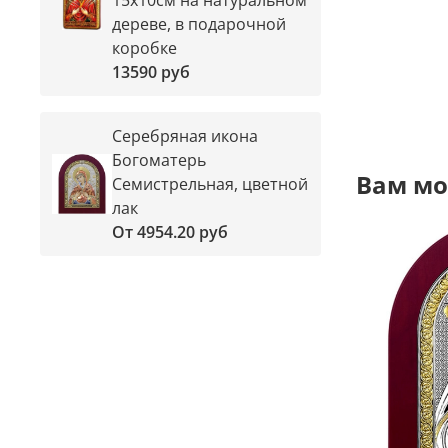
дереве, в подарочной
коробке
13590 руб
Серебряная икона
Богоматерь
Вам мо
Семистрельная, цветной
лак
От
4954.20 руб