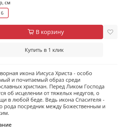
р, см
16
В корзину
Купить в 1 клик
ворная икона Иисуса Христа - особо
мый и почитаемый образ среди
славных христиан. Перед Ликом Господа
ся об исцелении от тяжелых недугов, о
и в любой беде. Ведь икона Спасителя -
о рода посредник между Божественным и
ким.
ание