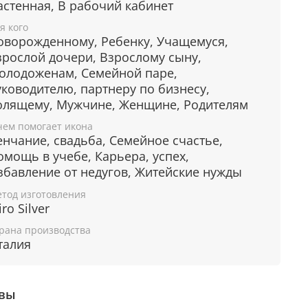
астенная, В рабочий кабинет
 изготовлена из металлической пластины
я кого
Silver, нижний слой которой состоит из
оворожденному, Ребенку, Учащемуся,
иния, а верхний - из серебра.
зрослой дочери, Взрослому сыну,
олодоженам, Семейной паре,
уководителю, партнеру по бизнесу,
янная основа иконы изготавливается из
олящему, Мужчине, Женщине, Родителям
лее ценных пород лиственных деревьв.
чем помогает икона
о окуме и ореховое дерево отличаются
енчание, свадьба, Семейное счастье,
родным цветом и фактурой.
омощь в учебе, Карьера, успех,
збавление от недугов, Житейские нужды
тод изготовления
ита от царапин и потери
ro Silver
ска
рана производства
талия
ряный слой на поверхность иконы наносится
D технологии, которая обеспечивает
ствие примесей в серебре. Такое покрытие
вы
ает особой стойкостью к внешнему