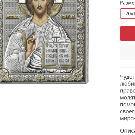
Разме
20x
Чудот
люби
право
молят
помощ
своег
мирс
Опис