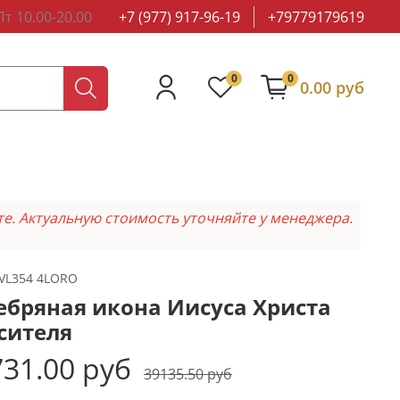
т 10.00-20.00
+7 (977) 917-96-19
+79779179619
0
0
0.00 руб
те. Актуальную стоимость уточняйте у менеджера.
VL354 4LORO
ебряная икона Иисуса Христа
сителя
31.00 руб
39135.50 руб